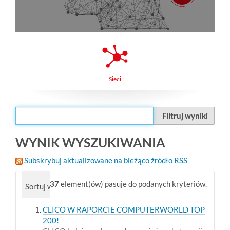
Sieci
Filtruj wyniki
WYNIK WYSZUKIWANIA
Subskrybuj aktualizowane na bieżąco źródło RSS
37
element(ów) pasuje do podanych kryteriów.
Sortuj wg
trafność
data (od najnowszych)
alfabe
CLICO W RAPORCIE COMPUTERWORLD TOP
200!