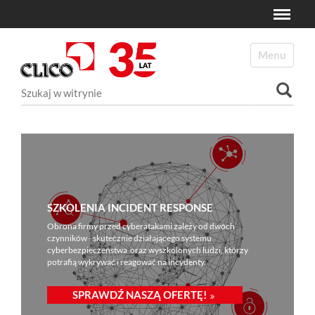
Toggle
N
a
Toggle navi
v
i
Szukaj
g
a
Wyszukiwanie Zaawansowane...
t
i
o
n
SZKOLENIA INCIDENT RESPONSE
Obrona firmy przed cyberatakami zależy od dwóch
czynników - skutecznie działającego systemu
cyberbezpieczeństwa oraz wyszkolonych ludzi, którzy
potrafią wykrywać i reagować na incydenty.
SPRAWDŹ NASZĄ OFERTĘ!