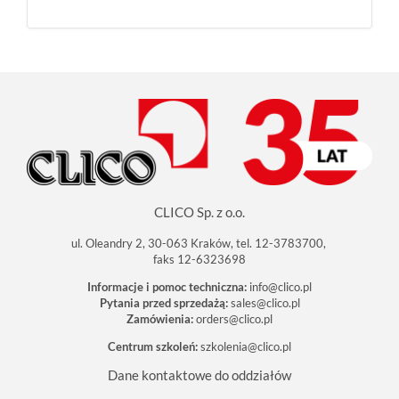
CLICO Sp. z o.o.
ul. Oleandry 2, 30-063 Kraków, tel. 12-3783700,
faks 12-6323698
Informacje i pomoc techniczna:
info@clico.pl
Pytania przed sprzedażą:
sales@clico.pl
Zamówienia:
orders@clico.pl
Centrum szkoleń:
szkolenia@clico.pl
Dane kontaktowe do oddziałów