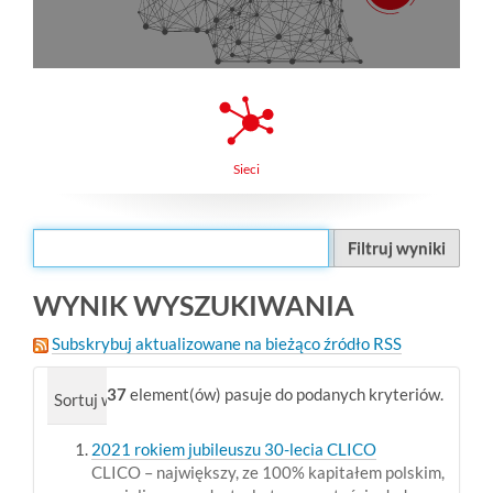
Sieci
Filtruj wyniki
WYNIK WYSZUKIWANIA
Subskrybuj aktualizowane na bieżąco źródło RSS
37
element(ów) pasuje do podanych kryteriów.
Sortuj wg
trafność
data (od najnowszych)
alfabe
2021 rokiem jubileuszu 30-lecia CLICO
CLICO – największy, ze 100% kapitałem polskim,