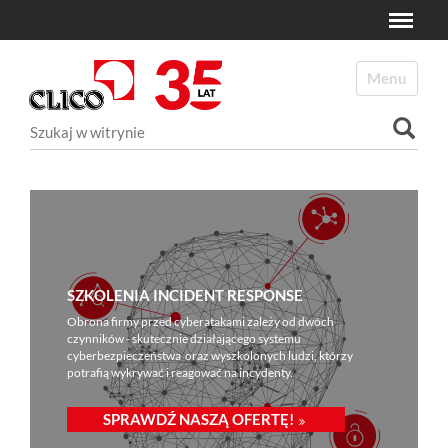
Toggle
N
a
Toggle navi
v
i
Szukaj
g
a
Wyszukiwanie Zaawansowane...
t
i
o
n
SZKOLENIA INCIDENT RESPONSE
Obrona firmy przed cyberatakami zależy od dwóch
czynników - skutecznie działającego systemu
cyberbezpieczeństwa oraz wyszkolonych ludzi, którzy
potrafią wykrywać i reagować na incydenty.
SPRAWDŹ NASZĄ OFERTĘ!