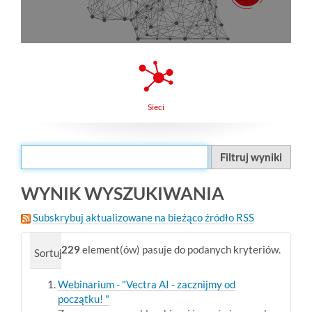
Sieci
Filtruj wyniki
WYNIK WYSZUKIWANIA
Subskrybuj aktualizowane na bieżąco źródło RSS
229
element(ów) pasuje do podanych kryteriów.
Sortuj wg
trafność
data (od najnowszych)
alfabe
Webinarium - "Vectra AI - zacznijmy od
początku! "