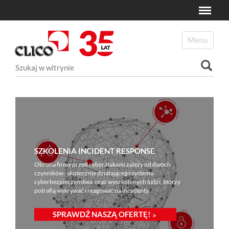
Toggle
N
a
Toggle navi
v
i
Szukaj
g
a
Wyszukiwanie Zaawansowane...
t
i
o
n
SZKOLENIA INCIDENT RESPONSE
Obrona firmy przed cyberatakami zależy od dwóch
czynników - skutecznie działającego systemu
cyberbezpieczeństwa oraz wyszkolonych ludzi, którzy
potrafią wykrywać i reagować na incydenty.
SPRAWDŹ NASZĄ OFERTĘ!