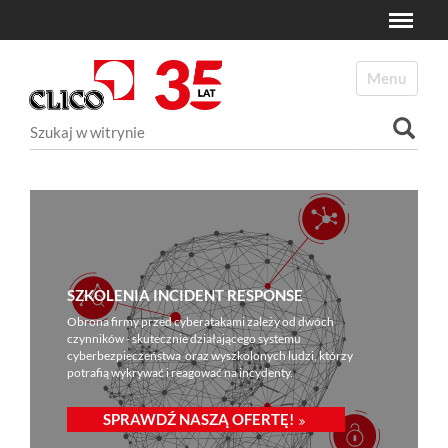
Toggle
N
a
Toggle navi
v
i
Szukaj
g
a
Wyszukiwanie Zaawansowane...
t
i
o
n
SZKOLENIA INCIDENT RESPONSE
Obrona firmy przed cyberatakami zależy od dwóch
czynników - skutecznie działającego systemu
cyberbezpieczeństwa oraz wyszkolonych ludzi, którzy
potrafią wykrywać i reagować na incydenty.
SPRAWDŹ NASZĄ OFERTĘ!