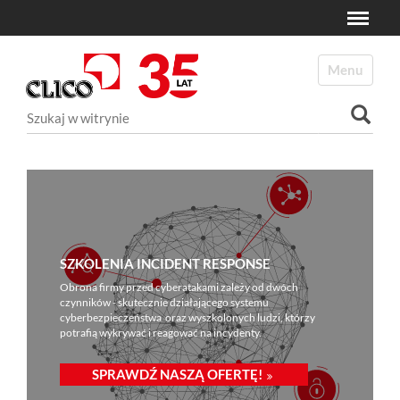
Toggle
N
a
Toggle navi
v
i
Szukaj
g
a
Wyszukiwanie Zaawansowane...
t
i
o
n
SZKOLENIA INCIDENT RESPONSE
Obrona firmy przed cyberatakami zależy od dwóch
czynników - skutecznie działającego systemu
cyberbezpieczeństwa oraz wyszkolonych ludzi, którzy
potrafią wykrywać i reagować na incydenty.
SPRAWDŹ NASZĄ OFERTĘ!