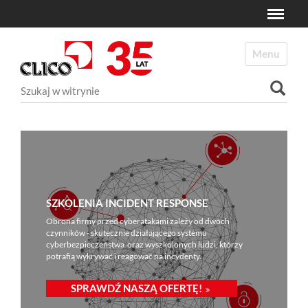
Toggle
N
a
Toggle navi
v
i
Szukaj
g
a
Wyszukiwanie Zaawansowane...
t
i
o
n
SZKOLENIA INCIDENT RESPONSE
Obrona firmy przed cyberatakami zależy od dwóch
czynników - skutecznie działającego systemu
cyberbezpieczeństwa oraz wyszkolonych ludzi, którzy
potrafią wykrywać i reagować na incydenty.
SPRAWDŹ NASZĄ OFERTĘ!