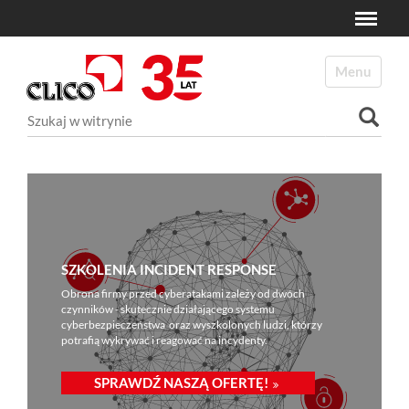
Toggle
N
a
Toggle navi
v
i
Szukaj
g
a
Wyszukiwanie Zaawansowane...
t
i
o
n
SZKOLENIA INCIDENT RESPONSE
Obrona firmy przed cyberatakami zależy od dwóch
czynników - skutecznie działającego systemu
cyberbezpieczeństwa oraz wyszkolonych ludzi, którzy
potrafią wykrywać i reagować na incydenty.
SPRAWDŹ NASZĄ OFERTĘ!