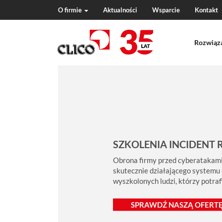
O firmie
Aktualności
Wsparcie
Kontakt
N
a
Rozwiąz
v
i
g
a
t
i
o
n
SZKOLENIA INCIDENT 
Obrona firmy przed cyberatakami
skutecznie działającego systemu
wyszkolonych ludzi, którzy potra
SPRAWDŹ NASZĄ OFERTĘ