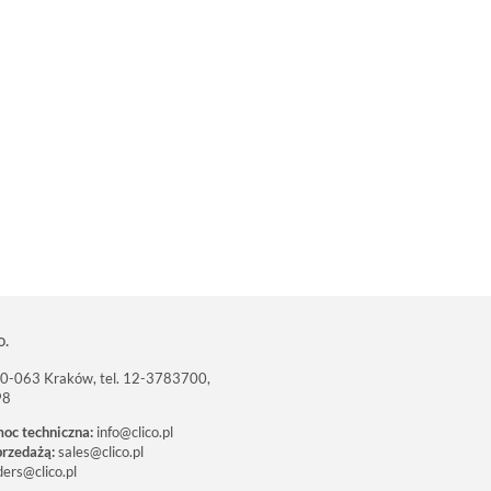
o.
 30-063 Kraków, tel. 12-3783700,
98
moc techniczna:
info@clico.pl
przedażą:
sales@clico.pl
ders@clico.pl