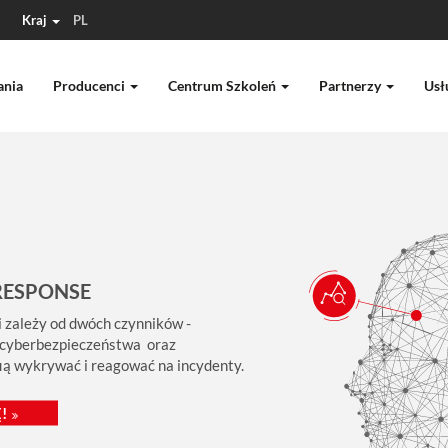
Kraj
PL
ania
Producenci
Centrum Szkoleń
Partnerzy
Usł
RESPONSE
 zależy od dwóch czynników -
 cyberbezpieczeństwa oraz
fią wykrywać i reagować na incydenty.
!