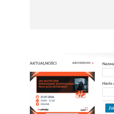
J
e
AKTUALNOŚCI
ARCHIWUM
Nazwa
s
t
e
Hasło
ś
w
: