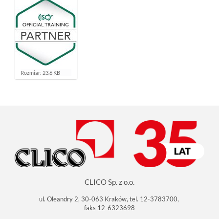
K
Rozmiar: 23.6 KB
l
i
k
n
i
j
a
b
y
z
o
b
a
c
CLICO Sp. z o.o.
z
y
ć
ul. Oleandry 2, 30-063 Kraków, tel. 12-3783700,
o
faks 12-6323698
b
r