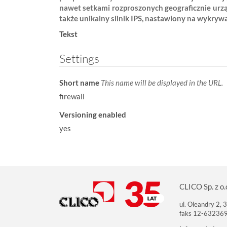
nawet setkami rozproszonych geograficznie urząd
w
także unikalny silnik IPS, nastawiony na wykryw
:
Tekst
Settings
Short name
This name will be displayed in the URL.
firewall
Versioning enabled
yes
CLICO Sp. z o.
ul. Oleandry 2,
faks 12-63236