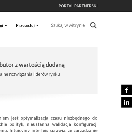
PORTAL PARTNERSKI
Szukaj
gi
Przetestuj
Wyszukiwanie Zaawansowane...
butor z wartością dodaną
lne rozwiązania liderów rynku
iem jest optymalizacja czasu niezbędnego do
ie polityk, nieustanna walidacja konfiguracji
u. Intuicyjny interfejs sprawia, że zarządzanie