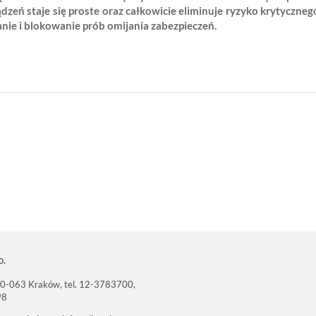
zeń staje się proste oraz całkowicie eliminuje ryzyko krytyczne
anie i blokowanie prób omijania zabezpieczeń.
o.
 30-063 Kraków, tel. 12-3783700,
98