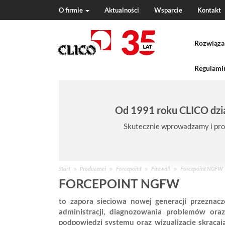
O firmie
Aktualności
Wsparcie
Kontakt
N
a
Rozwiąza
v
i
g
Regulamin
a
t
i
Od 1991 roku CLICO dzia
o
n
Skutecznie wprowadzamy i pro
J
Start
Producenci
Forcepoint
Firewall
Forcepoint NGFW
e
FORCEPOINT NGFW
s
to zapora sieciowa nowej generacji przezna
t
administracji, diagnozowania problemów oraz 
e
podpowiedzi systemu oraz wizualizacje skracają
ś