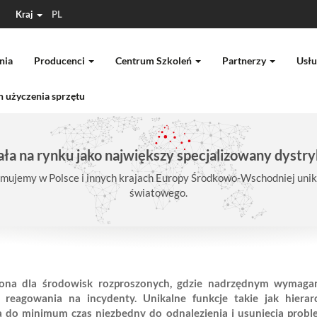
Kraj
PL
nia
Producenci
Centrum Szkoleń
Partnerzy
Usłu
 użyczenia sprzętu
ła na rynku jako największy specjalizowany dystry
mujemy w Polsce i innych krajach Europy Środkowo-Wschodniej unika
światowego.
czona dla środowisk rozproszonych, gdzie nadrzędnym wymagan
reagowania na incydenty. Unikalne funkcje takie jak hierarch
 do minimum czas niezbędny do odnalezienia i usunięcia problem