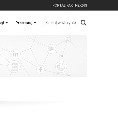
PORTAL PARTNERSKI
Szukaj
ugi
Przetestuj
Wyszukiwanie Zaawansowane...