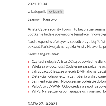
2021-10-04
t
e
w kategorii:
Wydarzenie
ś
w
Szanowni Państwo,
:
Arista Cybersecurity Forum
: to bezpłatne semin
Spotkanie będzie poświęcone tematyce innowacyjn
Nasi eksperci w efektywny sposób przybliżą Państ
pokazać Państwu jak narzędzia Aristy Networks po
Główne zagadnienia:
Czy technologie Arista DC są odpowiednie dla 
Większa widoczność! Codzienne zarządzanie or
Jak zobaczyć jeszcze więcej? DMF jako narzędzi
Detekcja i odpowiedź na zagrożenia wykrywane
Segmentacja sieci. Nowoczesne podejście do bud
Palo Alto SD-WAN. Odpowiedź na zapotrzebowani
WIPS. Narzędzie wspomagające ochronę sieci 
DATA: 27.10.2021