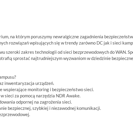
arium, na którym poruszymy newralgiczne zagadnienia bezpieczeńs
ych rozwiązań wpisujących się w trendy zarówno DC jak i sieci ka
wu szeroki zakres technologii od sieci bezprzewodowych do WAN. Sp
trafią sprostać najtrudniejszym wyzwaniom w dziedzinie bezpieczneg
kampusu?
az inwentaryzacja urządzeń.
e wspierające monitoring i bezpieczeństwo sieci.
 w sieci za pomocą narzędzia NDR Awake.
owania odpornej na zagrożenia sieci.
e bezpiecznej, szybkiej i niezawodnej komunikacji.
bezprzewodowej.