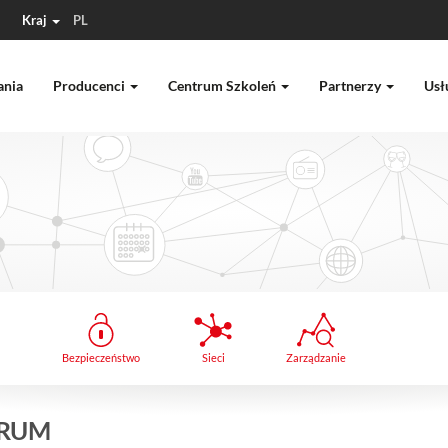
Kraj
PL
ania
Producenci
Centrum Szkoleń
Partnerzy
Usł
Bezpieczeństwo
Sieci
Zarządzanie
ORUM