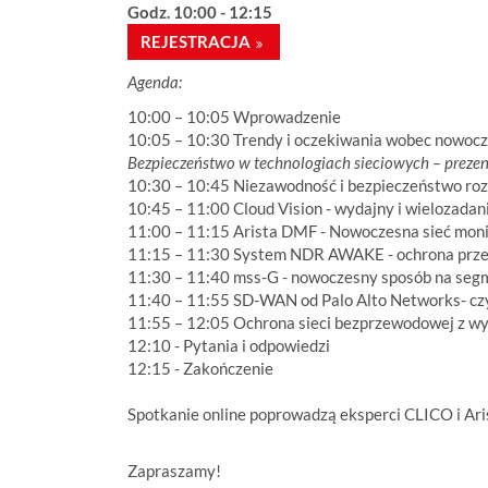
Godz. 10:00 - 12:15
REJESTRACJA
Agenda:
10:00 – 10:05 Wprowadzenie
10:05 – 10:30 Trendy i oczekiwania wobec nowocz
Bezpieczeństwo w technologiach sieciowych – prezen
10:30 – 10:45 Niezawodność i bezpieczeństwo r
10:45 – 11:00 Cloud Vision - wydajny i wielozad
11:00 – 11:15 Arista DMF - Nowoczesna sieć mon
11:15 – 11:30 System NDR AWAKE - ochrona przed
11:30 – 11:40 mss-G - nowoczesny sposób na se
11:40 – 11:55 SD-WAN od Palo Alto Networks- czy
11:55 – 12:05 Ochrona sieci bezprzewodowej z 
12:10 - Pytania i odpowiedzi
12:15 - Zakończenie
Spotkanie online poprowadzą eksperci CLICO i Ar
Zapraszamy!