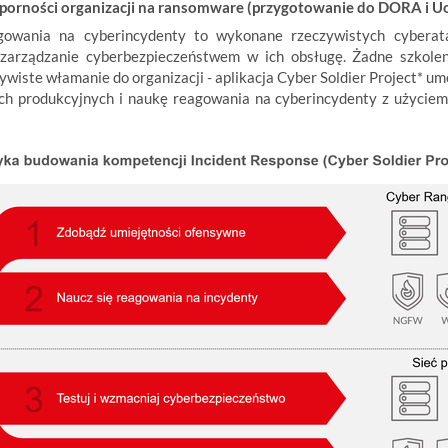
odporności organizacji na ransomware (przygotowanie do DORA i 
gowania na cyberincydenty to wykonane rzeczywistych cybera
 zarządzanie cyberbezpieczeństwem w ich obsługę. Żadne szkolen
ywiste włamanie do organizacji - aplikacja Cyber Soldier Project* 
ach produkcyjnych i naukę reagowania na cyberincydenty z użycie