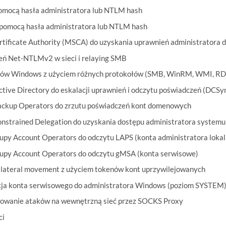
omocą hasła administratora lub NTLM hash
 pomocą hasła administratora lub NTLM hash
tificate Authority (MSCA) do uzyskania uprawnień administratora
ń Net-NTLMv2 w sieci i relaying SMB
ów Windows z użyciem różnych protokołów (SMB, WinRM, WMI, RD
tive Directory do eskalacji uprawnień i odczytu poświadczeń (DCSy
ckup Operators do zrzutu poświadczeń kont domenowych
nstrained Delegation do uzyskania dostępu administratora system
py Account Operators do odczytu LAPS (konta administratora loka
upy Account Operators do odczytu gMSA (konta serwisowe)
 lateral movement z użyciem tokenów kont uprzywilejowanych
acja konta serwisowego do administratora Windows (poziom SYSTEM
lowanie ataków na wewnętrzną sieć przez SOCKS Proxy
ci