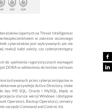
berataków (opartych na Threat Intelligence)
cyberbezpieczeństwem w zakresie wczesnego
hnik cyberataków jest wykrywanych, ale nie
j reakcji ludzi zależy, czy cyberprzestępcy
ch do spełnienia rygorystycznych wymagań
gań DORA w odniesieniu do testów red team
wykorzystywanych przez cyberprzestępców w
dmiarowe przywileje Active Directory, słabe
p do baz MS SQL, Oracle i MySQL, błędy w
 przejęcia starsze wersji Windows i dostępne
ount Operators, Backup Operators), serwery
ie narzędzi Command and Control, itd.