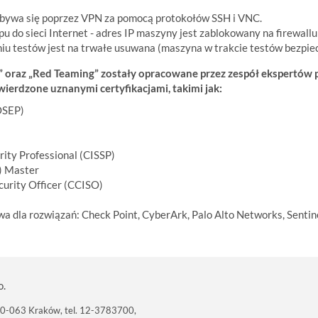
dbywa się poprzez VPN za pomocą protokołów SSH i VNC.
u do sieci Internet - adres IP maszyny jest zablokowany na firewall
iu testów jest na trwałe usuwana (maszyna w trakcie testów bezpie
 oraz „Red Teaming” zostały opracowane przez zespół ekspertów
erdzone uznanymi certyfikacjami, takimi jak:
OSEP)
rity Professional (CISSP)
H) Master
curity Officer (CCISO)
a dla rozwiązań: Check Point, CyberArk, Palo Alto Networks, Sentine
o.
 30-063 Kraków, tel. 12-3783700,