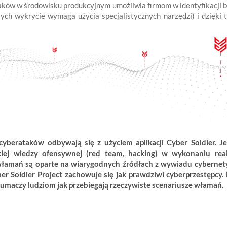
aków w środowisku produkcyjnym umożliwia firmom w identyfikacji 
ych wykrycie wymaga użycia specjalistycznych narzędzi) i dzięki
berataków odbywają się z użyciem aplikacji Cyber Soldier. Je
okiej wiedzy ofensywnej (red team, hacking) w wykonaniu r
łamań są oparte na wiarygodnych źródłach z wywiadu cybernetyc
ber Soldier Project zachowuje się jak prawdziwi cyberprzestępcy. 
 tłumaczy ludziom jak przebiegają rzeczywiste scenariusze włamań.