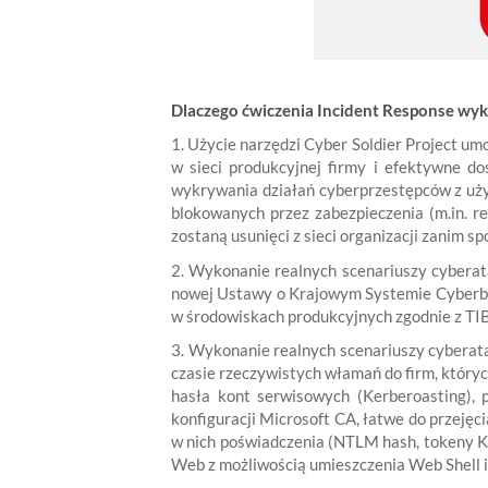
Dlaczego ćwiczenia Incident Response w
1. Użycie narzędzi Cyber Soldier Project u
w sieci produkcyjnej firmy i efektywne d
wykrywania działań cyberprzestępców z uży
blokowanych przez zabezpieczenia (m.in. re
zostaną usunięci z sieci organizacji zanim sp
2. Wykonanie realnych scenariuszy cyber
nowej Ustawy o Krajowym Systemie Cyberbe
w środowiskach produkcyjnych zgodnie z TI
3. Wykonanie realnych scenariuszy cybera
czasie rzeczywistych włamań do firm, który
hasła kont serwisowych (Kerberoasting),
konfiguracji Microsoft CA, łatwe do przejęc
w nich poświadczenia (NTLM hash, tokeny K
Web z możliwością umieszczenia Web Shell 