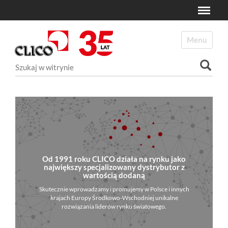
Toggle
N
a
Toggle navi
v
i
Szukaj
g
a
Wyszukiwanie Zaawansowane...
t
i
o
n
Od 1991 roku CLICO działa na rynku jako
największy specjalizowany dystrybutor z
wartością dodaną
Skutecznie wprowadzamy i promujemy w Polsce i innych
krajach Europy Środkowo-Wschodniej unikalne
rozwiązania liderów rynku światowego.