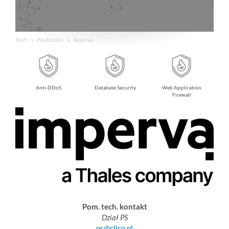
Start
Producenci
Imperva
Anti-DDoS
Database Security
Web Application
Firewall
Pom. tech. kontakt
Dział PS
ps@clico.pl