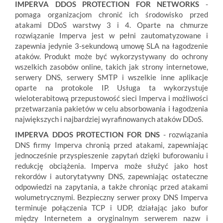
IMPERVA DDOS PROTECTION FOR NETWORKS
-
pomaga organizacjom chronić ich środowisko przed
atakami DDoS warstwy 3 i 4. Oparte na chmurze
rozwiązanie Imperva jest w pełni zautomatyzowane i
zapewnia jedynie 3-sekundową umowę SLA na łagodzenie
ataków. Produkt może być wykorzystywany do ochrony
wszelkich zasobów online, takich jak strony internetowe,
serwery DNS, serwery SMTP i wszelkie inne aplikacje
oparte na protokole IP. Usługa ta wykorzystuje
wieloterabitową przepustowość sieci Imperva i możliwości
przetwarzania pakietów w celu absorbowania i łagodzenia
największych i najbardziej wyrafinowanych ataków DDoS.
IMPERVA DDOS PROTECTION FOR DNS
- rozwiązania
DNS firmy Imperva chronią przed atakami, zapewniając
jednocześnie przyspieszenie zapytań dzięki buforowaniu i
redukcję obciążenia. Imperva może służyć jako host
rekordów i autorytatywny DNS, zapewniając ostateczne
odpowiedzi na zapytania, a także chroniąc przed atakami
wolumetrycznymi. Bezpieczny serwer proxy DNS Imperva
terminuje połączenia TCP i UDP, działając jako bufor
między Internetem a oryginalnym serwerem nazw i