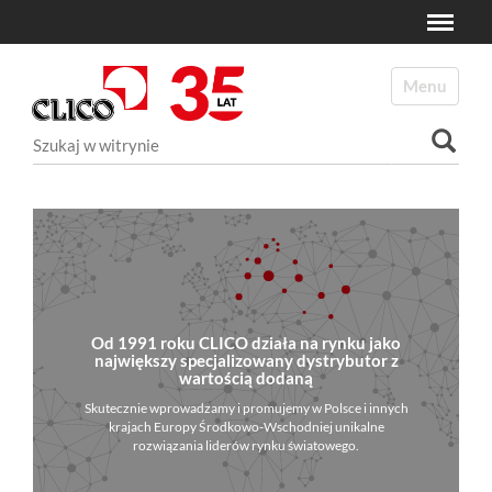
Toggle
N
a
Toggle navi
v
i
Szukaj
g
a
Wyszukiwanie Zaawansowane...
t
i
o
n
Od 1991 roku CLICO działa na rynku jako
największy specjalizowany dystrybutor z
wartością dodaną
Skutecznie wprowadzamy i promujemy w Polsce i innych
krajach Europy Środkowo-Wschodniej unikalne
rozwiązania liderów rynku światowego.