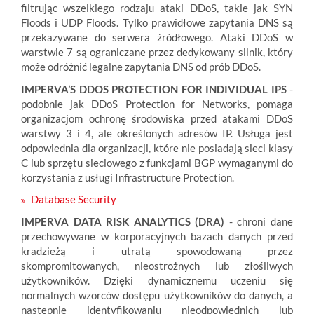
filtrując wszelkiego rodzaju ataki DDoS, takie jak SYN
Floods i UDP Floods. Tylko prawidłowe zapytania DNS są
przekazywane do serwera źródłowego. Ataki DDoS w
warstwie 7 są ograniczane przez dedykowany silnik, który
może odróżnić legalne zapytania DNS od prób DDoS.
IMPERVA’S DDOS PROTECTION FOR INDIVIDUAL IPS
-
podobnie jak DDoS Protection for Networks, pomaga
organizacjom ochronę środowiska przed atakami DDoS
warstwy 3 i 4, ale określonych adresów IP. Usługa jest
odpowiednia dla organizacji, które nie posiadają sieci klasy
C lub sprzętu sieciowego z funkcjami BGP wymaganymi do
korzystania z usługi Infrastructure Protection.
Database Security
IMPERVA DATA RISK ANALYTICS (DRA)
- chroni dane
przechowywane w korporacyjnych bazach danych przed
kradzieżą i utratą spowodowaną przez
skompromitowanych, nieostrożnych lub złośliwych
użytkowników. Dzięki dynamicznemu uczeniu się
normalnych wzorców dostępu użytkowników do danych, a
następnie identyfikowaniu nieodpowiednich lub