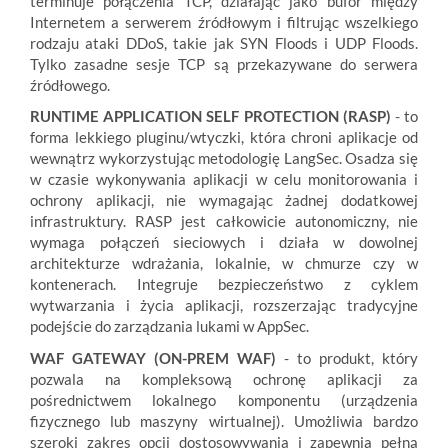
terminuje połączenia TCP, działając jako bufor między
Internetem a serwerem źródłowym i filtrując wszelkiego
rodzaju ataki DDoS, takie jak SYN Floods i UDP Floods.
Tylko zasadne sesje TCP są przekazywane do serwera
źródłowego.
RUNTIME APPLICATION SELF PROTECTION (RASP)
- to
forma lekkiego pluginu/wtyczki, która chroni aplikacje od
wewnątrz wykorzystując metodologię LangSec. Osadza się
w czasie wykonywania aplikacji w celu monitorowania i
ochrony aplikacji, nie wymagając żadnej dodatkowej
infrastruktury. RASP jest całkowicie autonomiczny, nie
wymaga połączeń sieciowych i działa w dowolnej
architekturze wdrażania, lokalnie, w chmurze czy w
kontenerach. Integruje bezpieczeństwo z cyklem
wytwarzania i życia aplikacji, rozszerzając tradycyjne
podejście do zarządzania lukami w AppSec.
WAF GATEWAY (ON-PREM WAF)
- to produkt, który
pozwala na kompleksową ochronę aplikacji za
pośrednictwem lokalnego komponentu (urządzenia
fizycznego lub maszyny wirtualnej). Umożliwia bardzo
szeroki zakres opcji dostosowywania i zapewnia pełną