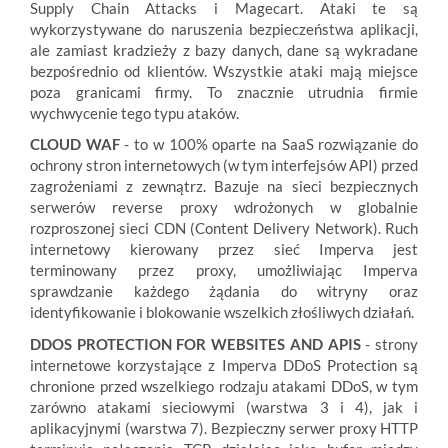
Supply Chain Attacks i Magecart. Ataki te są
wykorzystywane do naruszenia bezpieczeństwa aplikacji,
ale zamiast kradzieży z bazy danych, dane są wykradane
bezpośrednio od klientów. Wszystkie ataki mają miejsce
poza granicami firmy. To znacznie utrudnia firmie
wychwycenie tego typu ataków.
CLOUD WAF
- to w 100% oparte na SaaS rozwiązanie do
ochrony stron internetowych (w tym interfejsów API) przed
zagrożeniami z zewnątrz. Bazuje na sieci bezpiecznych
serwerów reverse proxy wdrożonych w globalnie
rozproszonej sieci CDN (Content Delivery Network). Ruch
internetowy kierowany przez sieć Imperva jest
terminowany przez proxy, umożliwiając Imperva
sprawdzanie każdego żądania do witryny oraz
identyfikowanie i blokowanie wszelkich złośliwych działań.
DDOS PROTECTION FOR WEBSITES AND APIS
- strony
internetowe korzystające z Imperva DDoS Protection są
chronione przed wszelkiego rodzaju atakami DDoS, w tym
zarówno atakami sieciowymi (warstwa 3 i 4), jak i
aplikacyjnymi (warstwa 7). Bezpieczny serwer proxy HTTP