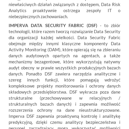
niewłaściwych działań związanych z dostępem, Data Risk
Analytics proaktywnie ostrzega zespoły IT o
niebezpiecznych zachowaniach.
IMPERVA DATA SECURITY FABRIC (DSF)
- to zbiór
technologii, które razem tworzą rozwiązanie Data Security
dla organizacji każdej wielkości. Data Security Fabric
obejmuje między innymi klasyczne komponenty Data
Activity Monitoring (DAM), które opierają się na zbieraniu
danych audytowych opartych na agentach, a także
mechanizmy bezagentowe, które wykorzystują natywny
audyt obecny w prawie wszystkich produkcyjnych bazach
danych. Ponadto DSF zawiera narzędzia analityczne i
szereg innych funkcji, które pomagają wdrożyć
kompleksowe projekty monitorowania i ochrony danych
składowych przedsiębiorstwa. DSF wykracza poza dane
strukturalne (przechowywane w relacyjnych /
strukturalnych bazach danych) i zapewnia możliwość
rozszerzenia ochrony na dane nieustrukturyzowane.
Imperva DSF zapewnia proaktywną kontrolę i analitykę
predykcyjną, dzięki czemu analitycy bezpieczeństwa i
personel zarządzający mogą wykorzystać możliwości