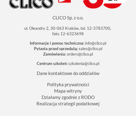
CLICO Sp. z o.o.
ul. Oleandry 2, 30-063 Kraków, tel. 12-3783700,
faks 12-6323698
Informacje i pomoc techniczna:
info@clico.pl
Pytania przed sprzedażą:
sales@clico.pl
Zamówienia:
orders@clico.pl
Centrum szkoleń:
szkolenia@clico.pl
Dane kontaktowe do oddziałów
Polityka prywatności
Mapa witryny
Działamy zgodnie z RODO
Realizacja strategii podatkowej