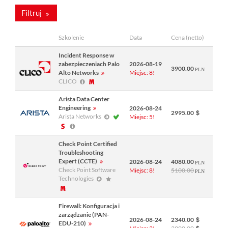
Filtruj
Szkolenie
Data
Cena (netto)
Incident Response w
zabezpieczeniach Palo
2026-08-19
3900.00
Alto Networks
Miejsc: 8!
CLICO
Arista Data Center
Engineering
2026-08-24
2995.00
Arista Networks
Miejsc: 5!
Check Point Certified
Troubleshooting
Expert (CCTE)
2026-08-24
4080.00
Check Point Software
Miejsc: 8!
5100.00
Technologies
Firewall: Konfiguracja i
zarządzanie (PAN-
2026-08-24
2340.00
EDU-210)