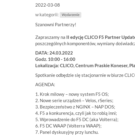
2022-03-08
t
e
w kategorii:
Wydarzenie
ś
w
Szanowni Partnerzy!
:
Zapraszamy na
II edycję
CLICO F5 Partner Updat
poszczególnych komponentów,
wymiany doświadc
DATA:
24.03.2022
Godz.
10:00 - 16:00
Lokalizacja:
CLICO, Centrum Praskie Koneser, Pla
Spotkanie odbędzie się
stacjonarnie
w biurze CLIC
AGENDA:
1. Krok milowy – nowy system F5 OS;
2. Nowe serie urządzeń – Velos, rSeries;
3. Bezpieczeństwo z NGINX – NAP DOS;
4. F5 a konkurencja, czyli jak to robią inni;
5. Wprowadzenie do F5 DC (aka Volterra);
6. F5 DC WAAP (Volterra WAAP);
7. Panel dyskusyjny przy lunchu.