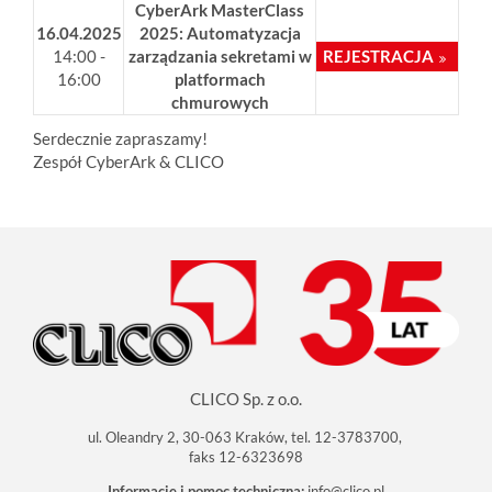
CyberArk MasterClass
16.04.2025
2025:
Automatyzacja
14:00 -
zarządzania sekretami w
REJESTRACJA
16:00
platformach
chmurowych
Serdecznie zapraszamy!
Zespół CyberArk & CLICO
CLICO Sp. z o.o.
ul. Oleandry 2, 30-063 Kraków, tel. 12-3783700,
faks 12-6323698
Informacje i pomoc techniczna:
info@clico.pl