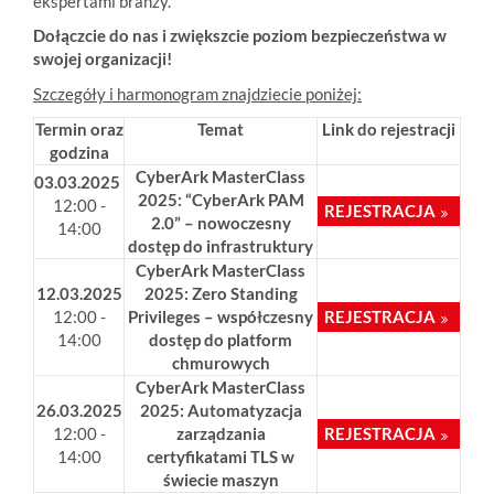
ekspertami branży.
Dołączcie do nas i zwiększcie poziom bezpieczeństwa w
swojej organizacji!
Szczegóły i harmonogram znajdziecie poniżej:
Termin oraz
Temat
Link do rejestracji
godzina
CyberArk MasterClass
03.03.2025
2025:
“CyberArk PAM
12:00 -
REJESTRACJA
2.0” – nowoczesny
14:00
dostęp do infrastruktury
CyberArk MasterClass
12.03.2025
2025:
Zero Standing
12:00 -
Privileges – współczesny
REJESTRACJA
14:00
dostęp do platform
chmurowych
CyberArk MasterClass
26.03.2025
2025:
Automatyzacja
12:00 -
zarządzania
REJESTRACJA
14:00
certyfikatami TLS w
świecie maszyn