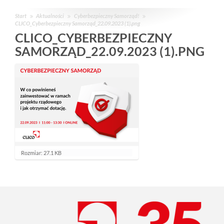
Start
Aktualności
Cyberbezpieczny Samorząd!
CLICO_Cyberbezpieczny Samorząd_22.09.2023 (1).png
CLICO_CYBERBEZPIECZNY
SAMORZĄD_22.09.2023 (1).PNG
K
Rozmiar: 27.1 KB
l
i
k
n
i
j
a
b
y