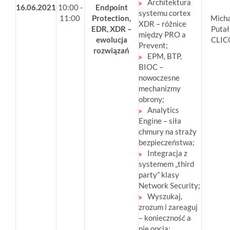
Architektura
16.06.2021
10:00 -
Endpoint
systemu cortex
11:00
Protection,
Mich
XDR – różnice
EDR, XDR –
Putał
między PRO a
ewolucja
CLIC
Prevent;
rozwiązań
EPM, BTP,
BIOC –
nowoczesne
mechanizmy
obrony;
Analytics
Engine – siła
chmury na straży
bezpieczeństwa;
Integracja z
systemem „third
party” klasy
Network Security;
Wyszukaj,
zrozum i zareaguj
– konieczność a
nie opcja;