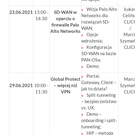
Wizja Palo Alto
Łuka
22.06.2021
13:00 -
SD-WAN w
Networks dla
Celińs
14:30
oparciu o
rozwiązań SD-
CLIC
firewalle Palo
WAN;
/
Alto Networks
Opcje
Marc
wdrożenia;
Szymań
Konfiguracja
CLIC
SD-WAN na bazie
PAN-OSa;
Demo;
Portal,
Global Protect
Marc
Gateway, Client –
29.06.2021
10:00 -
– więcej niż
Szymań
jak to działa?
11:30
VPN
CLIC
Split-tunneling
– bezpieczeństwo
vs. UX;
Demo –
onboarding i split-
tunneling;
HIP – metoda