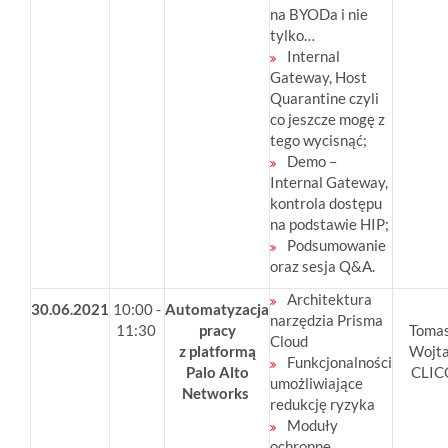
na BYODa i nie
tylko…
Internal
Gateway, Host
Quarantine czyli
co jeszcze mogę z
tego wycisnąć;
Demo –
Internal Gateway,
kontrola dostępu
na podstawie HIP;
Podsumowanie
oraz sesja Q&A.
Architektura
30.06.2021
10:00 -
Automatyzacja
narzędzia Prisma
11:30
pracy
Toma
Cloud
z platformą
Wojt
Funkcjonalności
Palo Alto
CLIC
umożliwiające
Networks
redukcję ryzyka
Moduły
ochronne