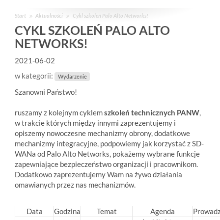
Start
Aktualności
Cykl szkoleń Palo Alto Networks!
CYKL SZKOLEŃ PALO ALTO
NETWORKS!
2021-06-02
w kategorii:
Wydarzenie
Szanowni Państwo!
ruszamy z kolejnym cyklem
szkoleń technicznych PANW
,
w trakcie których między innymi zaprezentujemy i
opiszemy nowoczesne mechanizmy obrony, dodatkowe
mechanizmy integracyjne, podpowiemy jak korzystać z SD-
WANa od Palo Alto Networks, pokażemy wybrane funkcje
zapewniające bezpieczeństwo organizacji i pracownikom.
Dodatkowo zaprezentujemy Wam na żywo działania
omawianych przez nas mechanizmów.
Data
Godzina
Temat
Agenda
Prowad