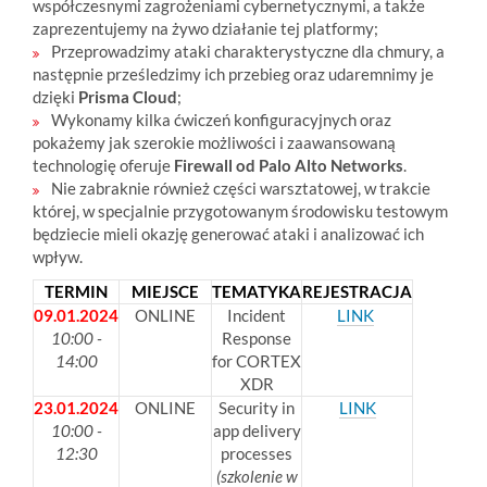
współczesnymi zagrożeniami cybernetycznymi, a także
zaprezentujemy na żywo działanie tej platformy;
Przeprowadzimy ataki charakterystyczne dla chmury, a
następnie prześledzimy ich przebieg oraz udaremnimy je
dzięki
Prisma Cloud
;
Wykonamy kilka ćwiczeń konfiguracyjnych oraz
pokażemy jak szerokie możliwości i zaawansowaną
technologię oferuje
Firewall od Palo Alto Networks
.
Nie zabraknie również części warsztatowej, w trakcie
której, w specjalnie przygotowanym środowisku testowym
będziecie mieli okazję generować ataki i analizować ich
wpływ.
TERMIN
MIEJSCE
TEMATYKA
REJESTRACJA
09.01.2024
ONLINE
Incident
LINK
10:00 -
Response
14:00
for CORTEX
XDR
23.01.2024
ONLINE
Security in
LINK
10:00 -
app delivery
12:30
processes
(szkolenie w