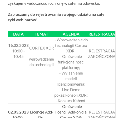
zyskujemy widoczność i ochronę w całym środowisku.
Zapraszamy do rejestrowania swojego udziału na cały
cykl webinarów!
DATA
TEMAT
AGENDA
REJESTRACJA
- Wprowadzenie do
16.02.2023
technologii Cortex
CORTEX XDR
10:00 -
XDR;
REJESTRACJA
-
10:45
- Omówienie
ZAKOŃCZONA
wprowadzenie
funkcjonalności
do technologii
platformy;
- Wyjaśnienie
modeli
licencjonowania;
- Live Demo -
pokaz konsoli XDR;
- Konkurs Kahoot.
- Omówienie
02.03.2023
Licencje Add-
licencji Add-on dla
REJESTRACJA
10:00 -
On -
Cortex XDR;
ZAKOŃCZONA