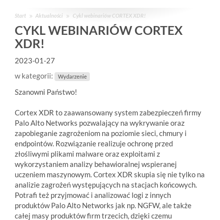
Start
Aktualności
Cykl webinariów CORTEX XDR!
CYKL WEBINARIÓW CORTEX
XDR!
2023-01-27
w kategorii:
Wydarzenie
Szanowni Państwo!
Cortex XDR to zaawansowany system zabezpieczeń firmy
Palo Alto Networks pozwalający na wykrywanie oraz
zapobieganie zagrożeniom na poziomie sieci, chmury i
endpointów. Rozwiązanie realizuje ochronę przed
złośliwymi plikami malware oraz exploitami z
wykorzystaniem analizy behawioralnej wspieranej
uczeniem maszynowym. Cortex XDR skupia się nie tylko na
analizie zagrożeń występujących na stacjach końcowych.
Potrafi też przyjmować i analizować logi z innych
produktów Palo Alto Networks jak np. NGFW, ale także
całej masy produktów firm trzecich, dzięki czemu