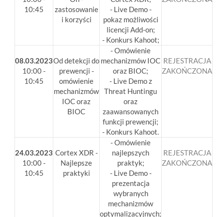
10:45
zastosowanie
- Live Demo -
i korzyści
pokaz możliwości
licencji Add-on;
- Konkurs Kahoot;
- Omówienie
08.03.2023
Od detekcji do
mechanizmów IOC
REJESTRACJA
10:00 -
prewencji -
oraz BIOC;
ZAKOŃCZONA
10:45
omówienie
- Live Demo z
mechanizmów
Threat Huntingu
IOC oraz
oraz
BIOC
zaawansowanych
funkcji prewencji;
- Konkurs Kahoot.
- Omówienie
24.03.2023
Cortex XDR -
najlepszych
REJESTRACJA
10:00 -
Najlepsze
praktyk;
ZAKOŃCZONA
10:45
praktyki
- Live Demo -
prezentacja
wybranych
mechanizmów
optymalizacyjnych;