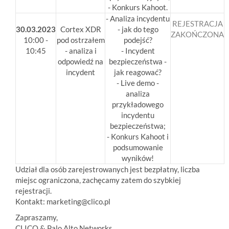
- Konkurs Kahoot.
- Analiza incydentu
REJESTRACJA
30.03.2023
Cortex XDR
- jak do tego
ZAKOŃCZONA
10:00 -
pod ostrzałem
podejść?
10:45
- analiza i
- Incydent
odpowiedź na
bezpieczeństwa -
incydent
jak reagować?
- Live demo -
analiza
przykładowego
incydentu
bezpieczeństwa;
- Konkurs Kahoot i
podsumowanie
wyników!
Udział dla osób zarejestrowanych jest bezpłatny, liczba
miejsc ograniczona, zachęcamy zatem do szybkiej
rejestracji.
Kontakt: marketing@clico.pl
Zapraszamy,
CLICO & Palo Alto Networks