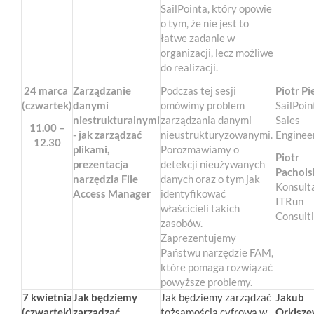
SailPointa, który opowie
o tym, że nie jest to
łatwe zadanie w
organizacji, lecz możliwe
do realizacji.
24 marca
Zarządzanie
Podczas tej sesji
Piotr Pi
(czwartek)
danymi
omówimy problem
SailPoin
niestrukturalnymi
zarządzania danymi
Sales
11.00 –
- jak zarządzać
nieustrukturyzowanymi.
Enginee
12.30
plikami,
Porozmawiamy o
Piotr
prezentacja
detekcji nieużywanych
Pachols
narzędzia File
danych oraz o tym jak
Konsult
Access Manager
identyfikować
ITRun
właścicieli takich
Consult
zasobów.
Zaprezentujemy
Państwu narzędzie FAM,
które pomaga rozwiązać
powyższe problemy.
7 kwietnia
Jak będziemy
Jak będziemy zarządzać
Jakub
(czwartek)
zarządzać
tożsamością cyfrową w
Orkisze