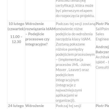
Państwu tematykę
certyfikacji, która może
być pierwszym etapem
do rozpoczęcia projektu.
10 lutego
Wdrożenie
Podczas tej sesji zostaną
Piotr Pi
(czwartek)
rozwiązania IdAM
omówienie różne
SailPoin
– Podejście
podejścia do wdrożenia
Sales
11.00 –
procesowe czy
narzędzia klasy IdAM.
Enginee
12.30
integracyjne?
Zostaną pokazane
Andrzej
różnice pomiędzy
Babcze
podejściem procesowym
Archite
– (implementacja
IdAM – 
procesów JML -Joiner,
Consult
Mover , Leaver) oraz
podejściem
integracyjnym
(integracje z
najważniejszymi
aplikacjami w
organizacji).
24 lutego
Wdrożenie
Podczaj tej sesji
Piotr Pi