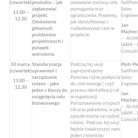
(czwartek)
produktu – jak
omówione zostaną cele,
SailPoin
zaplanować
wymagania oraz
Sales
11.00 –
projekt.
ograniczenia. Powiemy,
Enginee
12.30
Omówienie
jak identyfikować i
Jan
głównych
rozbudowywać cele w
Macher
problemów
projekcie.
– Archi
projektowych i
IdAM – 
pułapek
Consult
wdrożenia
.
10 marca
Standaryzacja
Podczaj tej sesji
Piotr Pi
(czwartek)
uprawnień i
zaprezentujemy
SailPoin
zarządzanie
Państwu różne podejścia
Sales
11.00 –
rolami – jako
do
„role miningu”,
czyli
Enginee
12.30
jeden z kluczy do
procesu identyfikacji ról
Jan
osiągnięcia celu
w organizacji.
Macher
biznesowego
Porozmawiamy o typach
– Archi
ról oraz pokażemy, w jaki
IdAM – 
sposób można zarządzać
Consult
rolami. Podczas tej sesji
będzie towarzyszyć nam
jeden z klientów