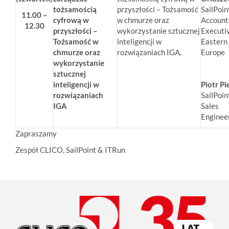
tożsamością
przyszłości – Tożsamość
SailPoin
11.00 –
cyfrową w
w chmurze oraz
Account
12.30
przyszłości –
wykorzystanie sztucznej
Executiv
Tożsamość w
inteligencji w
Eastern
chmurze oraz
rozwiązaniach IGA.
Europe
wykorzystanie
sztucznej
inteligencji w
Piotr Pi
rozwiązaniach
SailPoin
IGA
Sales
Enginee
Zapraszamy
Zespół CLICO, SailPoint & ITRun