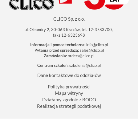
CLICO Sp. z o.o.
ul. Oleandry 2, 30-063 Kraków, tel. 12-3783700,
faks 12-6323698
Informacje i pomoc techniczna:
info@clico.pl
Pytania przed sprzedażą:
sales@clico.pl
Zamówienia:
orders@clico.pl
Centrum szkoleń:
szkolenia@clico.pl
Dane kontaktowe do oddziałów
Polityka prywatności
Mapa witryny
Działamy zgodnie z RODO
Realizacja strategii podatkowej