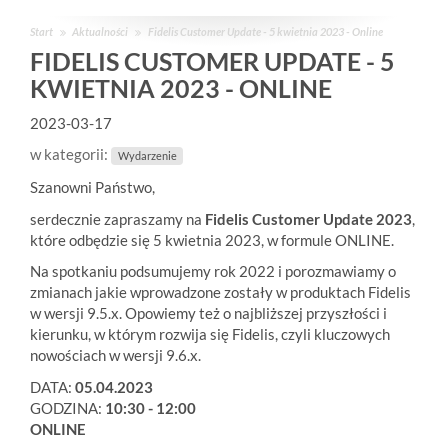
Start
Aktualności
Fidelis Customer Update - 5 kwietnia 2023 - Online
FIDELIS CUSTOMER UPDATE - 5
KWIETNIA 2023 - ONLINE
2023-03-17
w kategorii:
Wydarzenie
Szanowni Państwo,
serdecznie zapraszamy na
Fidelis Customer Update 2023
,
które odbędzie się 5 kwietnia 2023, w formule ONLINE.
Na spotkaniu podsumujemy rok 2022 i porozmawiamy o
zmianach jakie wprowadzone zostały w produktach Fidelis
w wersji 9.5.x. Opowiemy też o najbliższej przyszłości i
kierunku, w którym rozwija się Fidelis, czyli kluczowych
nowościach w wersji 9.6.x.
DATA:
05.04.2023
GODZINA:
10:30 - 12:00
ONLINE