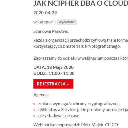
e
JAK NCIPHER DBA O CLOU
s
2020-04-29
t
e
w kategorii:
Wydarzenie
ś
w
Szanowni Państwo,
:
każda z organizacji przechodzi cyfrową transformac
korzystających z materiału kryptograficznego.
Zapraszamy do udziału w webinarium podczas któr
DATA: 18 Maja 2020
GODZ.: 11:00 - 11:30
REJESTRACJA
Agenda:
zmiana wymagań ochrony kryptograficznej;
nShield as a Service: jakie problemy adresuje i 
przykładowe use case.
Webinarium poprowadzi: Piotr Majek, CLICO