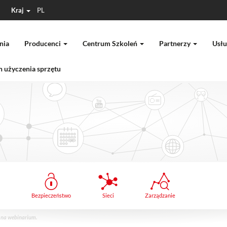
Kraj
PL
nia
Producenci
Centrum Szkoleń
Partnerzy
Usłu
 użyczenia sprzętu
Bezpieczeństwo
Sieci
Zarządzanie
y na webinarium.