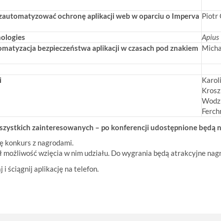
e zautomatyzować ochronę aplikacji web w oparciu o Imperva
Piotr
nologies
Apius
tomatyzacja bezpieczeństwa aplikacji w czasach pod znakiem
Micha
i
Karol
Krosz
Wodzi
Ferch
wszystkich zainteresowanych – po konferencji udostępnione będą n
ię konkurs z nagrodami.
 możliwość wzięcia w nim udziału. Do wygrania będą atrakcyjne nag
i ściągnij aplikację na telefon.