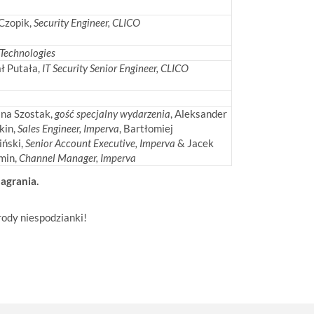
 Czopik,
Security Engineer, CLICO
 Technologies
ł Putała,
IT Security Senior Engineer, CLICO
ina Szostak,
gość specjalny wydarzenia
, Aleksander
kin,
Sales Engineer, Imperva
, Bartłomiej
ński,
Senior Account Executive, Imperva
& Jacek
min,
Channel Manager, Imperva
agrania.
rody niespodzianki!