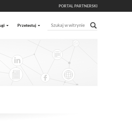
PORTAL PARTNERSKI
Szukaj
ugi
Przetestuj
Wyszukiwanie Zaawansowane...