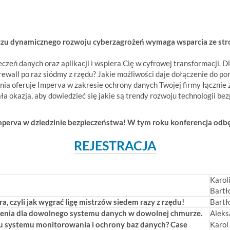
czu dynamicznego rozwoju cyberzagrożeń wymaga wsparcia ze st
ieczeń danych oraz aplikacji i wspiera Cię w cyfrowej transformacji.
wall po raz siódmy z rzędu? Jakie możliwości daje dołączenie do po
zania oferuje Imperva w zakresie ochrony danych Twojej firmy łącznie z
a okazja, aby dowiedzieć się jakie są trendy rozwoju technologii be
mperva w dziedzinie bezpieczeństwa! W tym roku konferencja odbę
REJESTRACJA
Karol
Bartł
, czyli jak wygrać ligę mistrzów siedem razy z rzędu!
Bartł
enia dla dowolnego systemu danych w dowolnej chmurze.
Aleks
u systemu monitorowania i ochrony baz danych? Case
Karol