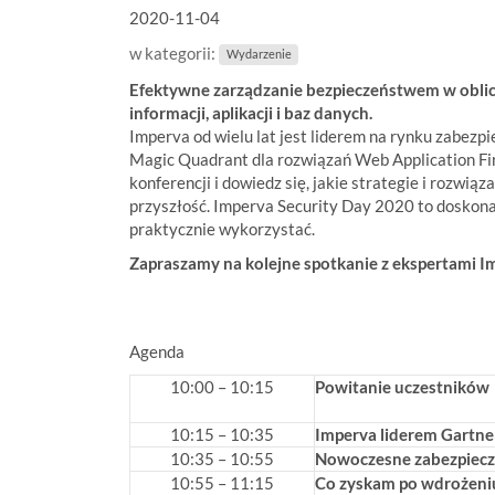
2020-11-04
t
e
w kategorii:
Wydarzenie
ś
w
Efektywne zarządzanie bezpieczeństwem w obli
:
informacji, aplikacji i baz danych.
Imperva od wielu lat jest liderem na rynku zabezp
Magic Quadrant dla rozwiązań Web Application Fire
konferencji i dowiedz się, jakie strategie i rozwią
przyszłość. Imperva Security Day 2020 to doskonał
praktycznie wykorzystać.
Zapraszamy na kolejne spotkanie z ekspertami I
Agenda
10:00 – 10:15
Powitanie uczestników
10:15 – 10:35
Imperva liderem Gartnera
10:35 – 10:55
Nowoczesne zabezpiecz
10:55 – 11:15
Co zyskam po wdrożeni