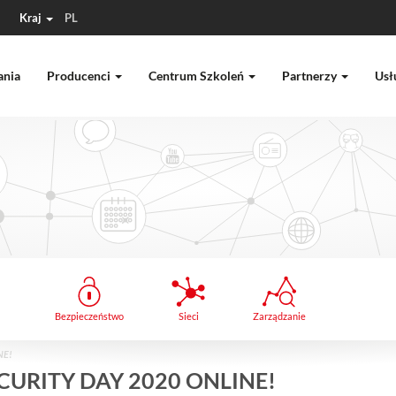
Kraj
PL
ania
Producenci
Centrum Szkoleń
Partnerzy
Usł
Bezpieczeństwo
Sieci
Zarządzanie
NE!
URITY DAY 2020 ONLINE!