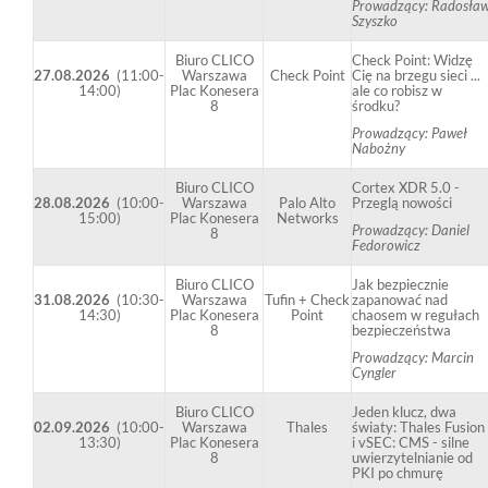
Prowadzący: Radosła
Szyszko
Biuro CLICO
Check Point: Widzę
27.08.2026
(11:00-
Warszawa
Check Point
Cię na brzegu sieci ...
14:00)
Plac Konesera
ale co robisz w
8
środku?
Prowadzący: Paweł
Nabożny
Biuro CLICO
Cortex XDR 5.0 -
28.08.2026
(10:00-
Warszawa
Palo Alto
Przeglą nowości
15:00)
Plac Konesera
Networks
Prowadzący: Daniel
8
Fedorowicz
Biuro CLICO
Jak bezpiecznie
31.08.2026
(10:30-
Warszawa
Tufin + Check
zapanować nad
14:30)
Plac Konesera
Point
chaosem w regułach
8
bezpieczeństwa
Prowadzący: Marcin
Cyngler
Biuro CLICO
Jeden klucz, dwa
02.09.2026
(10:00-
Warszawa
Thales
światy: Thales Fusion
13:30)
Plac Konesera
i vSEC: CMS - silne
8
uwierzytelnianie od
PKI po chmurę