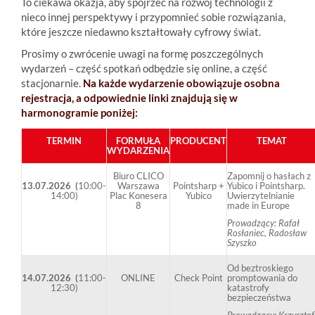
To ciekawa okazja, aby spojrzeć na rozwój technologii z
nieco innej perspektywy i przypomnieć sobie rozwiązania,
które jeszcze niedawno kształtowały cyfrowy świat.
Prosimy o zwrócenie uwagi na formę poszczególnych
wydarzeń – część spotkań odbędzie się online, a część
stacjonarnie.
Na każde wydarzenie obowiązuje osobna
rejestracja, a odpowiednie linki znajdują się w
harmonogramie poniżej:
TERMIN
FORMUŁA
PRODUCENT
TEMAT
WYDARZENIA
Biuro CLICO
Zapomnij o hasłach z
13.07.2026 (
10:00-
Warszawa
Pointsharp +
Yubico i Pointsharp.
14:00)
Plac Konesera
Yubico
Uwierzytelnianie
8
made in Europe
Prowadzący: Rafał
Rosłaniec, Radosław
Szyszko
Od beztroskiego
14.07.2026 (
11:00-
ONLINE
Check Point
promptowania do
12:30)
katastrofy
bezpieczeństwa
Prowadzący: Krzysztof