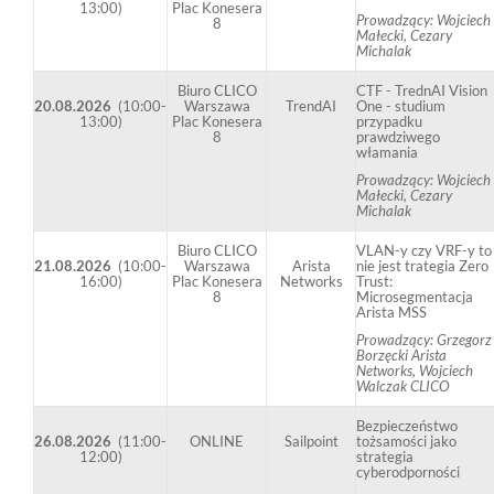
13:00)
Plac Konesera
Prowadzący: Wojciech
8
Małecki, Cezary
Michalak
Biuro CLICO
CTF - TrednAI Vision
20.08.2026
(10:00-
Warszawa
TrendAI
One - studium
13:00)
Plac Konesera
przypadku
8
prawdziwego
włamania
Prowadzący: Wojciech
Małecki, Cezary
Michalak
Biuro CLICO
VLAN-y czy VRF-y to
21.08.2026
(10:00-
Warszawa
Arista
nie jest trategia Zero
16:00)
Plac Konesera
Networks
Trust:
8
Microsegmentacja
Arista MSS
Prowadzący: Grzegorz
Borzęcki Arista
Networks, Wojciech
Walczak CLICO
Bezpieczeństwo
26.08.2026
(11:00-
ONLINE
Sailpoint
tożsamości jako
12:00)
strategia
cyberodporności