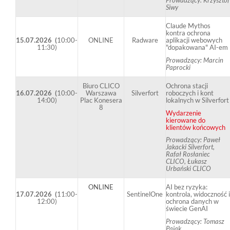
Siwy
Claude Mythos
kontra ochrona
15.07.2026 (
10:00-
ONLINE
Radware
aplikacji webowych
11:30)
"dopakowana" AI-em
Prowadzący: Marcin
Paprocki
Biuro CLICO
Ochrona stacji
16.07.2026 (
10:00-
Warszawa
Silverfort
roboczych i kont
14:00)
Plac Konesera
lokalnych w Silverfort
8
Wydarzenie
kierowane do
klientów końcowych
Prowadzący: Paweł
Jakacki Silverfort,
Rafał Rosłaniec
CLICO, Łukasz
Urbański CLICO
ONLINE
AI bez ryzyka:
17.07.2026 (
11:00-
SentinelOne
kontrola, widoczność i
12:00)
ochrona danych w
świecie GenAI
Prowadzący: Tomasz
Pająk