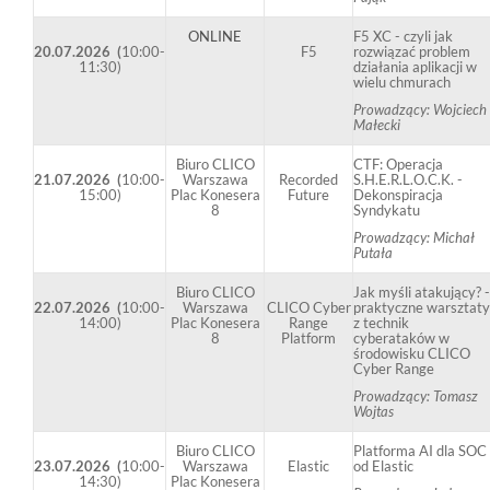
ONLINE
F5 XC - czyli jak
20.07.2026 (
10:00-
F5
rozwiązać problem
11:30)
działania aplikacji w
wielu chmurach
Prowadzący: Wojciech
Małecki
Biuro CLICO
CTF: Operacja
21.07.2026 (
10:00-
Warszawa
Recorded
S.H.E.R.L.O.C.K. -
15:00)
Plac Konesera
Future
Dekonspiracja
8
Syndykatu
Prowadzący: Michał
Putała
Biuro CLICO
Jak myśli atakujący? -
22.07.2026 (
10:00-
Warszawa
CLICO Cyber
praktyczne warsztaty
14:00)
Plac Konesera
Range
z technik
8
Platform
cyberataków w
środowisku CLICO
Cyber Range
Prowadzący: Tomasz
Wojtas
Biuro CLICO
Platforma AI dla SOC
23.07.2026 (
10:00-
Warszawa
Elastic
od Elastic
14:30)
Plac Konesera