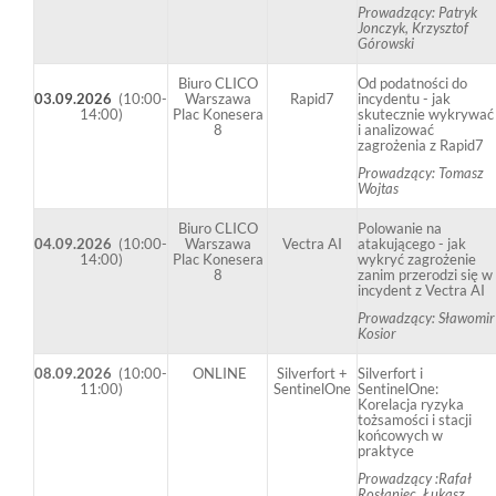
Prowadzący: Patryk
Jonczyk, Krzysztof
Górowski
Biuro CLICO
Od podatności do
03.09.2026
(10:00-
Warszawa
Rapid7
incydentu - jak
14:00)
Plac Konesera
skutecznie wykrywać
8
i analizować
zagrożenia z Rapid7
Prowadzący: Tomasz
Wojtas
Biuro CLICO
Polowanie na
04.09.2026
(10:00-
Warszawa
Vectra AI
atakującego - jak
14:00)
Plac Konesera
wykryć zagrożenie
8
zanim przerodzi się w
incydent z Vectra AI
Prowadzący: Sławomir
Kosior
08.09.2026
(10:00-
ONLINE
Silverfort +
Silverfort i
11:00)
SentinelOne
SentinelOne:
Korelacja ryzyka
tożsamości i stacji
końcowych w
praktyce
Prowadzący :Rafał
Rosłaniec, Łukasz