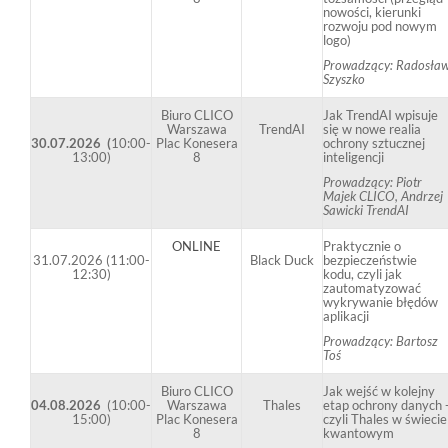
nowości, kierunki
rozwoju pod nowym
logo)
Prowadzący: Radosła
Szyszko
Biuro CLICO
Jak TrendAI wpisuje
Warszawa
TrendAI
się w nowe realia
30.07.2026 (
10:00-
Plac Konesera
ochrony sztucznej
13:00)
8
inteligencji
Prowadzący: Piotr
Majek CLICO, Andrzej
Sawicki TrendAI
ONLINE
Praktycznie o
31.07.2026
(
11:00-
Black Duck
bezpieczeństwie
12:30)
kodu, czyli jak
zautomatyzować
wykrywanie błędów
aplikacji
Prowadzący: Bartosz
Toś
Biuro CLICO
Jak wejść w kolejny
04.08.2026
(
10:00-
Warszawa
Thales
etap ochrony danych 
15:00)
Plac Konesera
czyli Thales w świecie
8
kwantowym