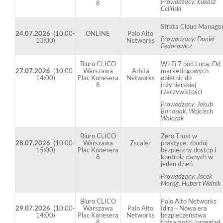
Prowadzący: Łukasz
8
Celiński
Strata Cloud Manage
24.07.2026 (
10:00-
ONLINE
Palo Alto
Prowadzący: Daniel
13:00)
Networks
Fedorowicz
Biuro CLICO
Wi-Fi 7 pod Lupą: Od
27.07.2026
(10:00-
Warszawa
Arista
marketingowych
14:00)
Plac Konesera
Networks
obietnic do
8
inżynierskiej
rzeczywistości
Prowadzący: Jakub
Banasiak, Wojciech
Walczak
Biuro CLICO
Zero Trust w
28.07.2026 (
10:00-
Warszawa
Zscaler
praktyce: zbuduj
15:00)
Plac Konesera
bezpieczny dostęp i
8
kontrolę danych w
jeden dzień
Prowadzący: Jacek
Morąg, Hubert Walnik
Biuro CLICO
Palo Alto Networks
29.07.2026 (
10:00-
Warszawa
Palo Alto
Idira - Nowa era
14:00)
Plac Konesera
Networks
bezpieczeństwa
8
tożsamości (przegląd