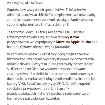
wakacyjnej atmosferze.
Zapraszamy wszystkich specjalistów IT, inżynierów,
administratorów, architektów bezpieczeństwa oraz osoby
zainteresowane nowoczesnymi rozwiązaniami z obszaru
cyberbezpieczeństwa i infrastruktury IT.
Tegorocznej edycji Letniej Akademii CLICO będzie
towarzyszyć również wyjątkowa
miniwystawa
przygotowana we współpracy z
Muzeum Apple Polska
pod
hasłem
„Cyfrowe obrazy i wojna formatów”
.
W ramach ekspozycji uczestnicy będą mogli zobaczyć
historyczne urządzenia wykorzystywane do odtwarzania
obrazu i dźwięku, w tym m.in. magnetowidy, odtwarzacze
VHD oraz LaserDisc. Na wystawie zaprezentowane
zostaną również nośniki, które przez lata konkurowały o
dominację na rynku technologii multimedialnych, takie jak
kasety VHS, BetaCam czy płyty VHD. Całość uzupełni
specjalnie przygotowana seria infografik
przedstawiających historię i ewolucję najważniejszych
formatów zapisu obrazu i dźwięku.