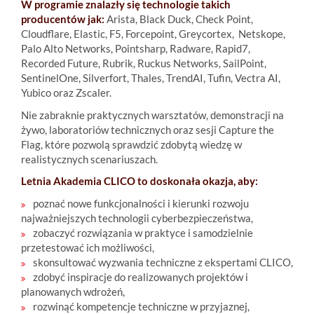
W programie znalazły się technologie takich
producentów jak:
Arista, Black Duck, Check Point,
Cloudflare, Elastic, F5, Forcepoint, Greycortex, Netskope,
Palo Alto Networks, Pointsharp, Radware, Rapid7,
Recorded Future, Rubrik, Ruckus Networks, SailPoint,
SentinelOne, Silverfort, Thales, TrendAI, Tufin, Vectra AI,
Yubico oraz Zscaler.
Nie zabraknie praktycznych warsztatów, demonstracji na
żywo, laboratoriów technicznych oraz sesji Capture the
Flag, które pozwolą sprawdzić zdobytą wiedzę w
realistycznych scenariuszach.
Letnia Akademia CLICO to doskonała okazja, aby:
poznać nowe funkcjonalności i kierunki rozwoju
najważniejszych technologii cyberbezpieczeństwa,
zobaczyć rozwiązania w praktyce i samodzielnie
przetestować ich możliwości,
skonsultować wyzwania techniczne z ekspertami CLICO,
zdobyć inspiracje do realizowanych projektów i
planowanych wdrożeń,
rozwinąć kompetencje techniczne w przyjaznej,