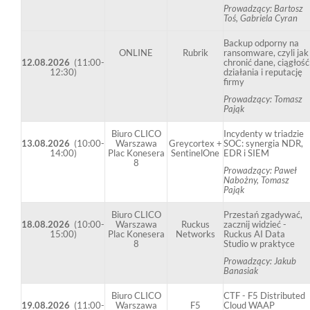
Prowadzący: Bartosz
Toś, Gabriela Cyran
Backup odporny na
ONLINE
Rubrik
ransomware, czyli jak
12.08.2026
(11:00-
chronić dane, ciągłość
12:30)
działania i reputację
firmy
Prowadzący: Tomasz
Pająk
Biuro CLICO
Incydenty w triadzie
13.08.2026
(
10:00-
Warszawa
Greycortex +
SOC: synergia NDR,
14:00)
Plac Konesera
SentinelOne
EDR i SIEM
8
Prowadzący: Paweł
Nabożny, Tomasz
Pająk
Biuro CLICO
Przestań zgadywać,
18.08.2026
(
10:00-
Warszawa
Ruckus
zacznij widzieć -
15:00)
Plac Konesera
Networks
Ruckus AI Data
8
Studio w praktyce
Prowadzący: Jakub
Banasiak
Biuro CLICO
CTF - F5 Distributed
19.08.2026
(11:00-
Warszawa
F5
Cloud WAAP