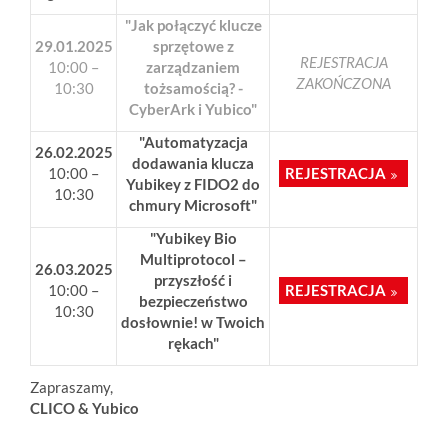
"Jak połączyć klucze
29.01.2025
sprzętowe z
REJESTRACJA
10:00 –
zarządzaniem
ZAKOŃCZONA
10:30
tożsamością? -
CyberArk i Yubico"
"Automatyzacja
26.02.2025
dodawania klucza
10:00 –
REJESTRACJA
Yubikey z FIDO2 do
10:30
chmury Microsoft"
"Yubikey Bio
Multiprotocol –
26.03.2025
przyszłość i
10:00 –
REJESTRACJA
bezpieczeństwo
10:30
dosłownie! w Twoich
rękach"
Zapraszamy,
CLICO & Yubico