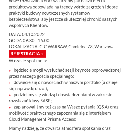
nowe rozwiązania oraz wskażemy jak nasza oferta
produktowa odpowiada na trendy wśród zagrożeń i dobre
praktyki budowy nowoczesnych systemów
bezpieczeństwa, aby jeszcze skuteczniej chronić naszych
wspólnych Klientów.
DATA: 04.10.2022
GODZ. 09:30 - 16:00
LOKALIZACJA:
CIC WARSAW,
Chmielna 73,
Warszawa
REJESTRACJA
W czasie spotkania:
będziecie mogli wysłuchać sesji keynote poprowadzonej
przez naszego gościa specjalnego;
dowiecie się o nowościach w naszym portfolio (a dzieje
się naprawdę dużo!);
podzielimy się wiedzą i doświadczeniami w zakresie
rozwiązań klasy SASE;
zaplanowaliśmy też czas na Wasze pytania (Q&A) oraz
możliwość praktycznego zapoznania się z interfejsem
Cloud Management Prisma Access;
Mamy nadzieję, że otwarta atmosfera spotkania oraz