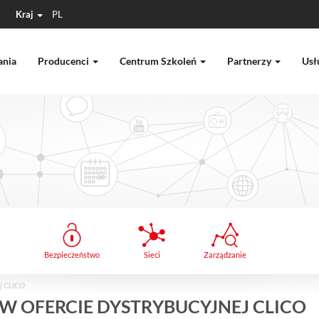
Kraj
PL
ania
Producenci
Centrum Szkoleń
Partnerzy
Usł
Bezpieczeństwo
Sieci
Zarządzanie
ej CLICO
W OFERCIE DYSTRYBUCYJNEJ CLICO