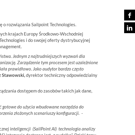
o rozwiązania Sailpoint Technologies.
innych krajach Europy Środkowo-Wschodniej
chnologies i do swojej oferty dystrybucyjnej
Management.
eństwa. Jednym z najtrudniejszych wyzwań dla
anizację. Zarządzenie tym procesem jest uzależnione
ziała prawidłowo. Jako audytor bardzo często
z Stawowski,
dyrektor techniczny odpowiedzialny
arządzania dostępem do zasobów takich jak dane,
stać gotowe do użycia wbudowane narzędzia do
zenia złożonych scenariuszy konfiguracji. -
znej inteligencji (SailPoint AI) technologia analizy