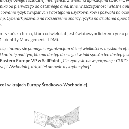
maszynowego i sztucznej inteligencji. Z wieloma aplikacjami (SAP, HR, PA
wnika od pierwszego do ostatniego dnia. Inne, w szczególności własne ap
cowanie ryzyk związanych z dostępami użytkowników i pozwala na ocen
np. Cyberark pozwala na rozszerzenie analizy ryzyka na działania oper
.
merykańska firma, która od wielu lat jest światowym liderem rynku p
; Identity Management - IDM).
cią staramy się pomagać organizacjom różnej wielkości w uzyskaniu efe
ontrolę nad tym, kto ma dostęp do czego i w jaki sposób ten dostęp je
astern Europe VP w SailPoint.
„Cieszymy się na współpracę z CLICO i
wej i Wschodniej, dzięki tej umowie dystrybucyjnej.”
e i w krajach Europy Środkowo-Wschodniej.