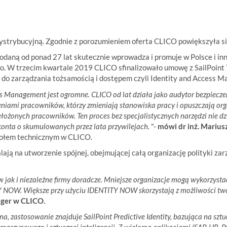
trybucyjną. Zgodnie z porozumieniem oferta CLICO powiększyła się 
odaną od ponad 27 lat skutecznie wprowadza i promuje w Polsce i 
. W trzecim kwartale 2019 CLICO sfinalizowało umowę z SailPoint Te
do zarządzania tożsamością i dostępem czyli Identity and Access 
s Management jest ogromne. CLICO od lat działa jako audytor bezpiecz
niami pracowników, którzy zmieniają stanowiska pracy i opuszczają org
ełożonych pracowników. Ten proces bez specjalistycznych narzędzi nie d
onta o skumulowanych przez lata przywilejach.
"-
mówi dr inż. Marius
społem technicznym w CLICO.
lają na utworzenie spójnej, obejmującej całą organizację polityki z
ów jak i niezależne firmy doradcze. Mniejsze organizacje mogą wykorzy
 NOW. Większe przy użyciu IDENTITY NOW skorzystają z możliwości twor
ager w CLICO.
a, zastosowanie znajduje SailPoint Predictive Identity, bazująca na sztuc