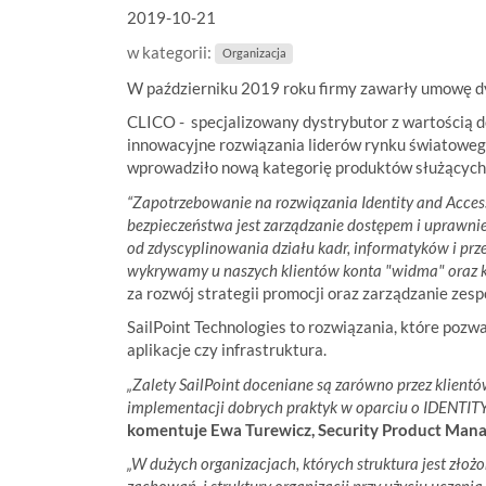
2019-10-21
t
e
w kategorii:
Organizacja
ś
w
W październiku 2019 roku firmy zawarły umowę dys
:
CLICO - specjalizowany dystrybutor z wartością d
innowacyjne rozwiązania liderów rynku światowego
wprowadziło nową kategorię produktów służących 
“Zapotrzebowanie na rozwiązania Identity and Acces
bezpieczeństwa jest zarządzanie dostępem i uprawnie
od zdyscyplinowania działu kadr, informatyków i prz
wykrywamy u naszych klientów konta "widma" oraz k
za rozwój strategii promocji oraz zarządzanie ze
SailPoint Technologies to rozwiązania, które pozwa
aplikacje czy infrastruktura.
„Zalety SailPoint doceniane są zarówno przez klient
implementacji dobrych praktyk w oparciu o IDENTITY
komentuje Ewa Turewicz, Security Product Man
„W dużych organizacjach, których struktura jest złożon