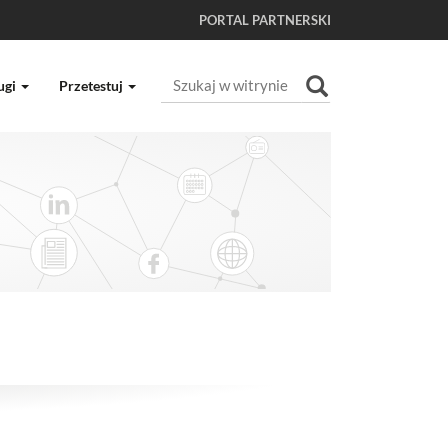
PORTAL PARTNERSKI
Szukaj
ugi
Przetestuj
Wyszukiwanie Zaawansowane...