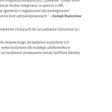
S) integracja dostępna jest „z pudełka”. Dzięki temu
likacje można integrować w oparciu o API.
ę zgodności z regulacjami lub wymaganiami
atorów kont uprzywilejowanych.” –
dodaje Radosław
roduktów służących do zarządzania tożsamością i
ktu bezpiecznego zarządzania wszystkimi ich
st wykorzystywany dla każdego użytkownika w
 na możliwość przekazania naszej SailPoint Identity