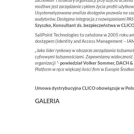
zachowań i struktury organizacji przy użyciu uczenia 
możliwe jest zarządzanie cyklem życia profili użytko
Usystematyzowana analiza dostępów pozwala na sza
audytorów. Dostępna integracja z rozwiązaniami PAS 
Szyszko, Konsultant ds. bezpieczeństwa w CLICO
SailPoint Technologies to założona w 2005 roku a
dostępem (Identity and Access Management – IAM
„Jako lider rynkowy w obszarze zarządzania tożsamoś
cyfrowymi tożsamościami. Zapewniamy widoczność i k
organizacji ”-
powiedział Volker Sommer, DACH & E
Platform w ręce większej ilości firm w Europie Środko
Umowa dystrybucyjna CLICO obowiązuje w Polsc
GALERIA