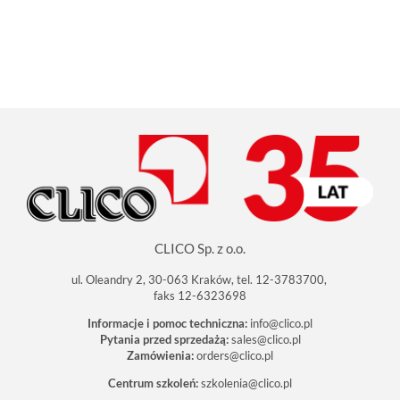
CLICO Sp. z o.o.
ul. Oleandry 2, 30-063 Kraków, tel. 12-3783700,
faks 12-6323698
Informacje i pomoc techniczna:
info@clico.pl
Pytania przed sprzedażą:
sales@clico.pl
Zamówienia:
orders@clico.pl
Centrum szkoleń:
szkolenia@clico.pl