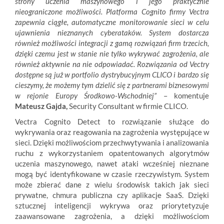
strony uczenia maszynowego i jego praktycznie
nieograniczone możliwości. Platforma Cognito firmy Vectra
zapewnia ciągłe, automatyczne monitorowanie sieci w celu
ujawnienia nieznanych cyberataków. System dostarcza
również możliwości integracji z gamą rozwiązań firm trzecich,
dzięki czemu jest w stanie nie tylko wykrywać zagrożenia, ale
również aktywnie na nie odpowiadać.
Rozwiązania od Vectry
dostępne są już w portfolio dystrybucyjnym CLICO i bardzo się
cieszymy, że możemy tym dzielić się z partnerami biznesowymi
w rejonie Europy Środkowo-Wschodniej”
– komentuje
Mateusz Gajda,
Security Consultant w firmie CLICO.
Vectra Cognito Detect to rozwiązanie służące do
wykrywania oraz reagowania na zagrożenia występujące w
sieci. Dzięki możliwościom przechwytywania i analizowania
ruchu z wykorzystaniem opatentowanych algorytmów
uczenia maszynowego, nawet ataki wcześniej nieznane
mogą być identyfikowane w czasie rzeczywistym. System
może zbierać dane z wielu środowisk takich jak sieci
prywatne, chmura publiczna czy aplikacje SaaS. Dzięki
sztucznej inteligencji wykrywa oraz priorytetyzuje
zaawansowane zagrożenia, a dzięki możliwościom