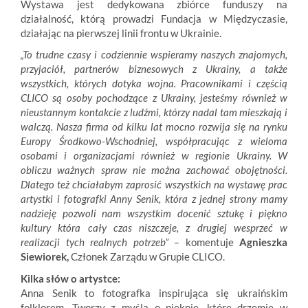
Wystawa jest dedykowana zbiórce funduszy na
działalność, którą prowadzi Fundacja w Międzyczasie,
działając na pierwszej linii frontu w Ukrainie.
„To trudne czasy i codziennie wspieramy naszych znajomych,
przyjaciół, partnerów biznesowych z Ukrainy, a także
wszystkich, których dotyka wojna. Pracownikami i częścią
CLICO są osoby pochodzące z Ukrainy, jesteśmy również w
nieustannym kontakcie z ludźmi, którzy nadal tam mieszkają i
walczą. Nasza firma od kilku lat mocno rozwija się na rynku
Europy Środkowo-Wschodniej, współpracując z wieloma
osobami i organizacjami również w regionie Ukrainy. W
obliczu ważnych spraw nie można zachować obojętności.
Dlatego też chciałabym zaprosić wszystkich na wystawę prac
artystki i fotografki Anny Senik, która z jednej strony mamy
nadzieję pozwoli nam wszystkim docenić sztukę i piękno
kultury która cały czas niszczeje, z drugiej wesprzeć w
realizacji tych realnych potrzeb” –
komentuje
Agnieszka
Siewiorek,
Członek Zarządu w Grupie CLICO.
Kilka słów o artystce:
Anna Senik to fotografka inspirująca się ukraińskim
folklorem. Tworzy z myślą o pięknie, które drzemie w