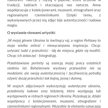
tradycji, ludziach i otaczającej nas naturze. Anna
współpracuje z kolekcjonerami, muzeami, etnografami oraz
regionalnymi rzemieślnikami. Dzięki temu, z
wykonywanych przez nią zdjęć bije autentyczność i ludowa
magia.
O wystawie słowami artystki:
„W mojej głowie Ukraina to kwitnący raj, a region Połtawy to
moja wielka miłość i niewyczerpana inspiracja. Chcąc
usłyszeć ludzi z przeszłości - idę do miejsca, gdzie się modlili.
Chcąc ich zobaczyć - fotografuję.
Przedstawiane portrety są esencją mojej pracy ostatnich
siedmiu lat. Bohaterowie wystawy przeważnie nie są
modelami, ale swoją autentycznością i życzliwością potrafią
ożywić duszę przeszłości tak bujną, jasną i dumną.
W sesjach zdjęciowych wykorzystuję autentyczne ubrania,
przedmioty ludowe oraz biżuterię, które występują lub
występowały w różnych regionach Ukrainy. Pozyskuję je, dzięki
współpracy z kolekcjonerami, muzeami, etnografami i
rzemieślnikami regionalnymi. Wszystkie te elementy oznaczają