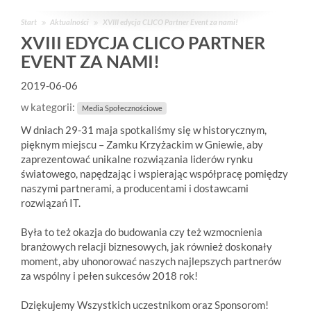
Start
Aktualności
XVIII edycja CLICO Partner Event za nami!
XVIII EDYCJA CLICO PARTNER
EVENT ZA NAMI!
2019-06-06
w kategorii:
Media Społecznościowe
W dniach 29-31 maja spotkaliśmy się w historycznym,
pięknym miejscu – Zamku Krzyżackim w Gniewie, aby
zaprezentować unikalne rozwiązania liderów rynku
światowego, napędzając i wspierając współpracę pomiędzy
naszymi partnerami, a producentami i dostawcami
rozwiązań IT.
Była to też okazja do budowania czy też wzmocnienia
branżowych relacji biznesowych, jak również doskonały
moment, aby uhonorować naszych najlepszych partnerów
za wspólny i pełen sukcesów 2018 rok!
Dziękujemy Wszystkich uczestnikom oraz Sponsorom!