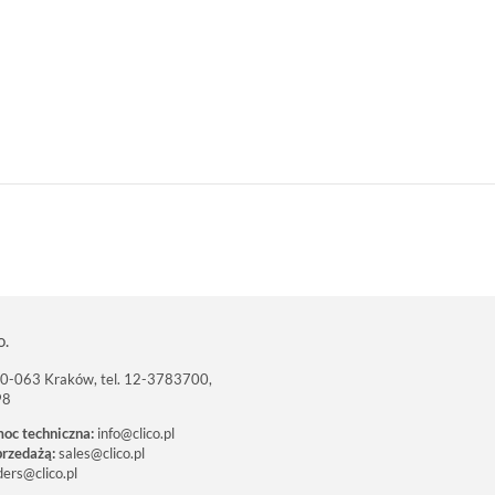
o.
 30-063 Kraków, tel. 12-3783700,
98
moc techniczna:
info@clico.pl
przedażą:
sales@clico.pl
ders@clico.pl