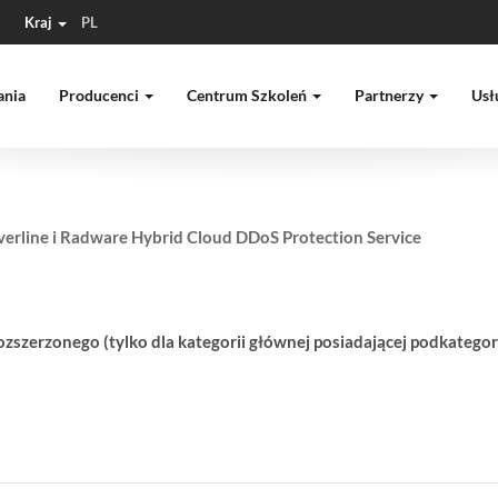
Kraj
PL
ania
Producenci
Centrum Szkoleń
Partnerzy
Usł
verline i Radware Hybrid Cloud DDoS Protection Service
ozszerzonego (tylko dla kategorii głównej posiadającej podkategor