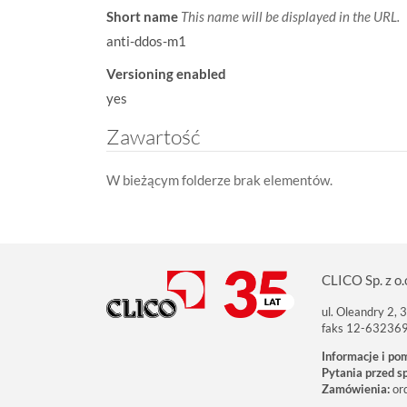
Short name
This name will be displayed in the URL.
anti-ddos-m1
Versioning enabled
yes
Zawartość
W bieżącym folderze brak elementów.
CLICO Sp. z o.
ul. Oleandry 2,
faks 12-63236
Informacje i po
Pytania przed s
Zamówienia:
or