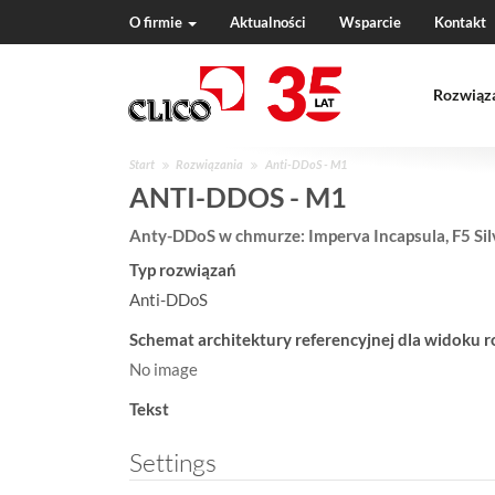
O firmie
Aktualności
Wsparcie
Kontakt
N
a
Rozwiąz
v
i
g
J
Start
Rozwiązania
Anti-DDoS - M1
a
e
ANTI-DDOS - M1
t
s
i
Anty-DDoS w chmurze: Imperva Incapsula, F5 Sil
t
o
e
n
Typ rozwiązań
ś
Anti-DDoS
w
:
Schemat architektury referencyjnej dla widoku r
No image
Tekst
Settings