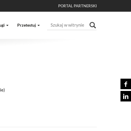
PORTAL PARTNERSKI
Szukaj
ugi
Przetestuj
Wyszukiwanie Zaawansowane...
ie)