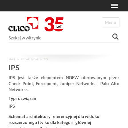
Toggle
N
a
Toggle navi
v
i
Szukaj
g
a
Wyszukiwanie Zaawansowane...
t
i
Start
Rozwiązania
IPS
o
IPS
n
IPS jest także elementem NGFW oferowanym przez
Check Point, Forcepoint, Juniper Networks i Palo Alto
Networks.
Typ rozwiązań
IPS
Schemat architektury referencyjnej dla widoku
rozszerzonego (tylko dla kategorii głównej