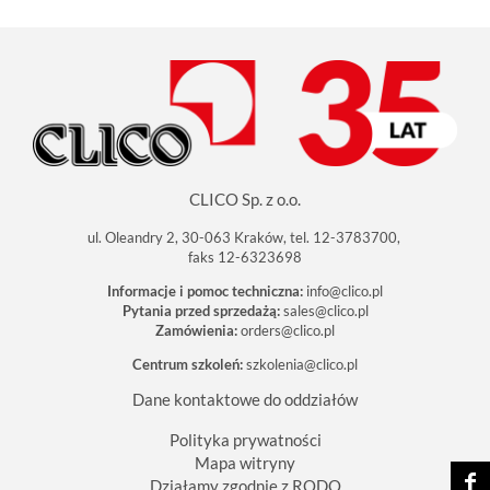
CLICO Sp. z o.o.
ul. Oleandry 2, 30-063 Kraków, tel. 12-3783700,
faks 12-6323698
Informacje i pomoc techniczna:
info@clico.pl
Pytania przed sprzedażą:
sales@clico.pl
Zamówienia:
orders@clico.pl
Centrum szkoleń:
szkolenia@clico.pl
Dane kontaktowe do oddziałów
Polityka prywatności
Mapa witryny
Działamy zgodnie z RODO