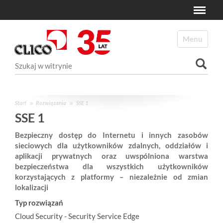
Toggle
N
a
Toggle navi
v
i
Szukaj
g
a
Wyszukiwanie Zaawansowane...
t
i
Start
Rozwiązania
SSE 1
o
SSE 1
n
Bezpieczny dostęp do Internetu i innych zasobów
sieciowych dla użytkowników zdalnych, oddziałów i
aplikacji prywatnych oraz uwspólniona warstwa
bezpieczeństwa dla wszystkich użytkowników
korzystających z platformy – niezależnie od zmian
lokalizacji
Typ rozwiązań
Cloud Security - Security Service Edge