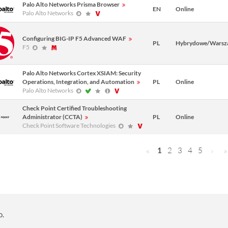
Palo Alto Networks Prisma Browser
EN
Online
Palo Alto Networks
Configuring BIG-IP F5 Advanced WAF
PL
Hybrydowe/Warsz
F5
Palo Alto Networks Cortex XSIAM: Security
Operations, Integration, and Automation
PL
Online
Palo Alto Networks
Check Point Certified Troubleshooting
Administrator (CCTA)
PL
Online
Check Point Software Technologies
1
2
3
4
5
o.