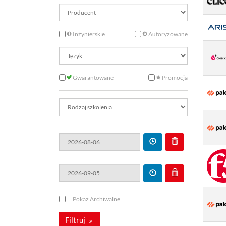
Inżynierskie
Autoryzowane
Gwarantowane
Promocja
Pokaż Archiwalne
Filtruj