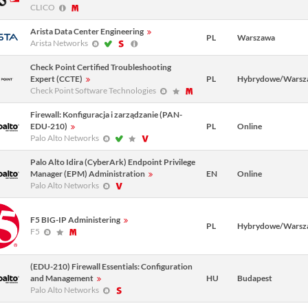
CLICO
Arista Data Center Engineering
PL
Warszawa
Arista Networks
Check Point Certified Troubleshooting
Expert (CCTE)
PL
Hybrydowe/Warsz
Check Point Software Technologies
Firewall: Konfiguracja i zarządzanie (PAN-
EDU-210)
PL
Online
Palo Alto Networks
Palo Alto Idira (CyberArk) Endpoint Privilege
Manager (EPM) Administration
EN
Online
Palo Alto Networks
F5 BIG-IP Administering
PL
Hybrydowe/Warsz
F5
(EDU-210) Firewall Essentials: Configuration
and Management
HU
Budapest
Palo Alto Networks