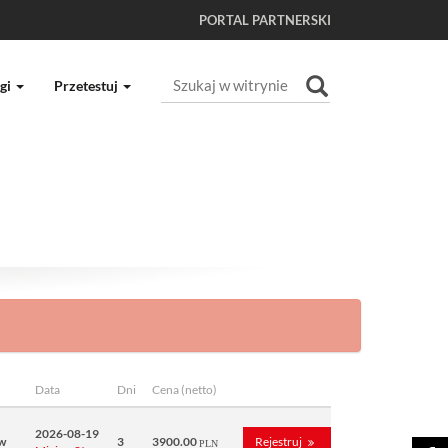
PORTAL PARTNERSKI
Szukaj
gi
Przetestuj
Wyszukiwanie Zaawansowane...
Data
Dni
Cena (netto)
2026-08-19
w
3
3900.00
Rejestruj