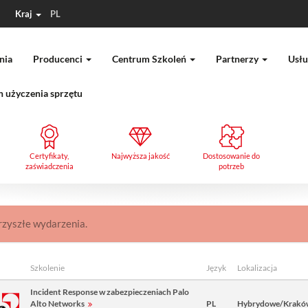
Kraj
PL
nia
Producenci
Centrum Szkoleń
Partnerzy
Usłu
 użyczenia sprzętu
Certyfikaty,
Najwyższa jakość
Dostosowanie do
zaświadczenia
potrzeb
rzyszłe wydarzenia.
Szkolenie
Język
Lokalizacja
Incident Response w zabezpieczeniach Palo
Alto Networks
PL
Hybrydowe/Krakó