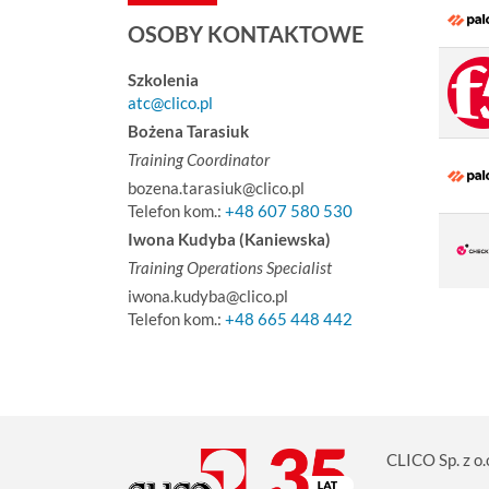
OSOBY KONTAKTOWE
Szkolenia
atc@clico.pl
Bożena Tarasiuk
Training Coordinator
bozena.tarasiuk@clico.pl
Telefon kom.:
+48 607 580 530
Iwona Kudyba (Kaniewska)
Training Operations Specialist
iwona.kudyba@clico.pl
Telefon kom.:
+48 665 448 442
CLICO Sp. z o.