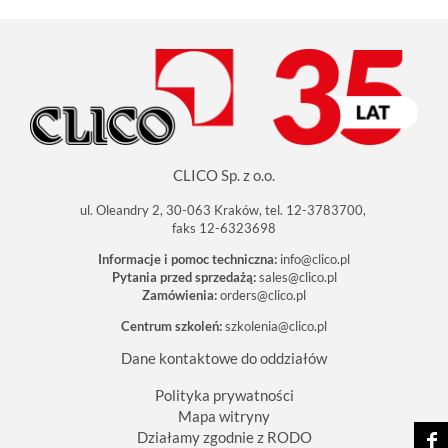
n
i
j
a
b
y
z
o
b
a
c
CLICO Sp. z o.o.
z
y
ć
ul. Oleandry 2, 30-063 Kraków, tel. 12-3783700,
o
faks 12-6323698
b
r
Informacje i pomoc techniczna:
info@clico.pl
a
Pytania przed sprzedażą:
sales@clico.pl
z
Zamówienia:
orders@clico.pl
w
p
Centrum szkoleń:
szkolenia@clico.pl
e
ł
n
Dane kontaktowe do oddziałów
y
m
Polityka prywatności
r
Mapa witryny
o
z
Działamy zgodnie z RODO
m