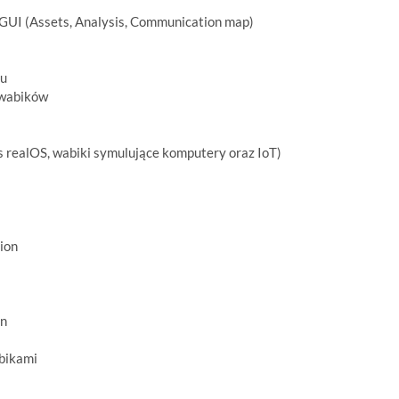
GUI (Assets, Analysis, Communication map)
ku
 wabików
realOS, wabiki symulujące komputery oraz IoT)
ion
on
bikami