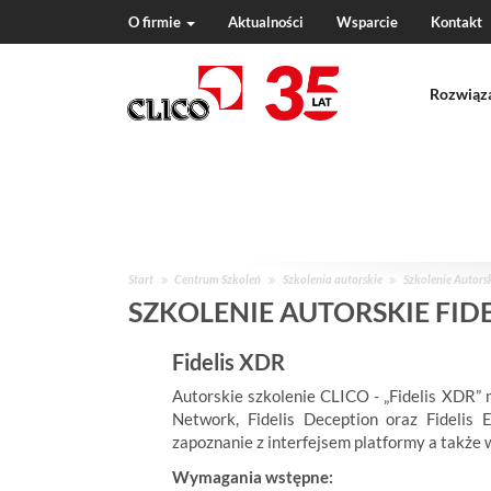
O firmie
Aktualności
Wsparcie
Kontakt
N
a
Rozwiąz
v
i
g
a
t
i
o
n
J
Start
Centrum Szkoleń
Szkolenia autorskie
Szkolenie Autors
e
SZKOLENIE AUTORSKIE FIDE
s
t
Fidelis XDR
e
ś
Autorskie szkolenie CLICO - „Fidelis XDR” 
w
Network, Fidelis Deception oraz Fidelis E
:
zapoznanie z interfejsem platformy a także
Wymagania wstępne: