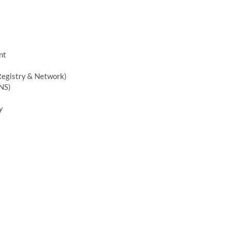
nt
 Registry & Network)
NS)
y