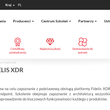
Kraj
PL
ania
Producenci
Centrum Szkoleń
Partnerzy
Usł
Certyfikaty,
Najwyższa jakość
Dostosowanie do
zaświadczenia
potrzeb
kie Fidelis XDR
LIS XDR
ma na celu zapoznanie z podstawową obsługą platformy Fidelis XDR,
ndpoint. Szkolenie obejmuje zapoznanie z architekturą wszystkich
 wprowadzenie do kluczowych funkcjonalności każdego z produktów.