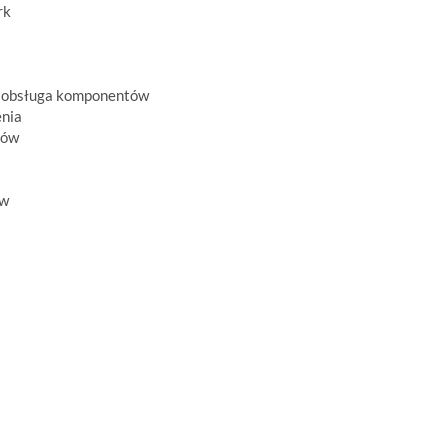
rk
i obsługa komponentów
enia
tów
ów