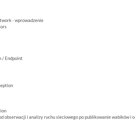
twork - wprowadzenie
tors
n / Endpoint
ception
tion
d obserwacji i analizy ruchu sieciowego po publikowanie wabików i