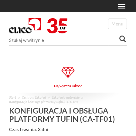
Toggle
N
a
Toggle navi
v
i
Szukaj
g
a
Wyszukiwanie Zaawansowane...
t
i
o
n
Najwyższa Jakość
Start
Centrum Szkoleń
Szkolenia autorskie
Konfiguracja i obsługa platformy Tufin (CA-TF01)
KONFIGURACJA I OBSŁUGA
PLATFORMY TUFIN (CA-TF01)
Czas trwania: 3 dni