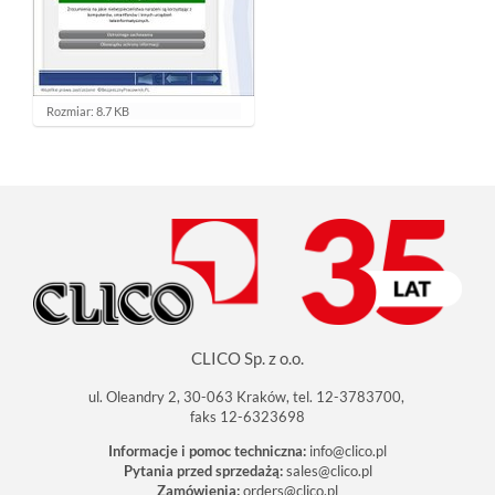
K
Rozmiar: 8.7 KB
l
i
k
n
i
j
a
b
y
z
o
b
a
c
CLICO Sp. z o.o.
z
y
ć
ul. Oleandry 2, 30-063 Kraków, tel. 12-3783700,
o
faks 12-6323698
b
r
Informacje i pomoc techniczna:
info@clico.pl
a
Pytania przed sprzedażą:
sales@clico.pl
z
Zamówienia:
orders@clico.pl
w