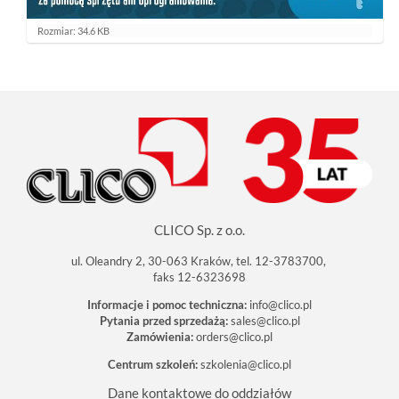
K
Rozmiar: 34.6 KB
l
i
k
n
i
j
a
b
y
z
o
b
a
c
CLICO Sp. z o.o.
z
y
ć
ul. Oleandry 2, 30-063 Kraków, tel. 12-3783700,
o
faks 12-6323698
b
r
Informacje i pomoc techniczna:
info@clico.pl
a
Pytania przed sprzedażą:
sales@clico.pl
z
Zamówienia:
orders@clico.pl
w
p
Centrum szkoleń:
szkolenia@clico.pl
e
ł
n
Dane kontaktowe do oddziałów