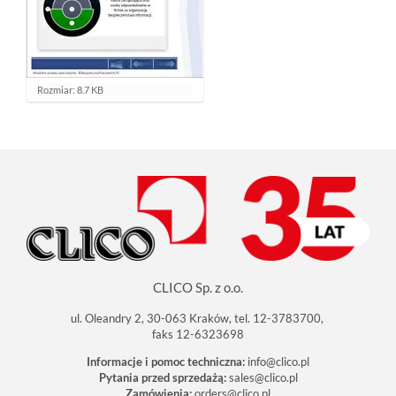
K
Rozmiar: 8.7 KB
l
i
k
n
i
j
a
b
y
z
o
b
a
c
CLICO Sp. z o.o.
z
y
ć
ul. Oleandry 2, 30-063 Kraków, tel. 12-3783700,
o
faks 12-6323698
b
r
Informacje i pomoc techniczna:
info@clico.pl
a
Pytania przed sprzedażą:
sales@clico.pl
z
Zamówienia:
orders@clico.pl
w