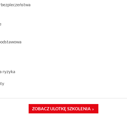
erbezpieczeństwa
e
 podstawowa
a ryzyka
nty
ZOBACZ ULOTKĘ SZKOLENIA