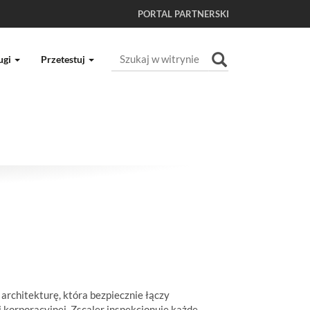
PORTAL PARTNERSKI
Szukaj
ugi
Przetestuj
Wyszukiwanie Zaawansowane...
architekturę, która bezpiecznie łączy
i korporacyjnej, Zscaler inspekcjonuje każde