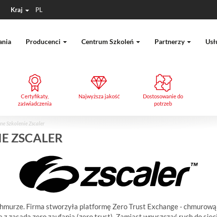
Kraj
PL
ania
Producenci
Centrum Szkoleń
Partnerzy
Usł
Certyfikaty,
Najwyższa jakość
Dostosowanie do
zaświadczenia
potrzeb
e Szkolenie Zscaler
E ZSCALER
chmurze. Firma stworzyła platformę Zero Trust Exchange - chmurową 
 z zasadą zero zaufania (zero trust). Zamiast wpuszczać ruch do siec