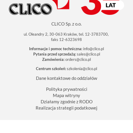
z
o
b
a
c
CLICO Sp. z o.o.
z
y
ć
ul. Oleandry 2, 30-063 Kraków, tel. 12-3783700,
o
faks 12-6323698
b
r
Informacje i pomoc techniczna:
info@clico.pl
a
Pytania przed sprzedażą:
sales@clico.pl
z
Zamówienia:
orders@clico.pl
w
p
Centrum szkoleń:
szkolenia@clico.pl
e
ł
n
Dane kontaktowe do oddziałów
y
m
Polityka prywatności
r
Mapa witryny
o
z
Działamy zgodnie z RODO
m
Realizacja strategii podatkowej
i
a
r
z
e
.