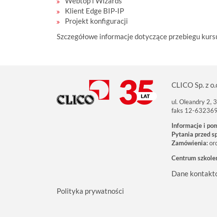
Webtop i Wizards
Klient Edge BIP-IP
Projekt konfiguracji
Szczegółowe informacje dotyczące przebiegu kur
CLICO Sp. z o.
ul. Oleandry 2,
faks 12-63236
Informacje i po
Pytania przed s
Zamówienia:
or
Centrum szkole
Dane kontakt
Polityka prywatności