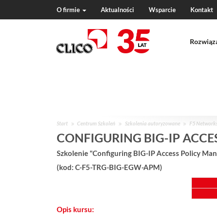
O firmie
Aktualności
Wsparcie
Kontakt
N
a
Rozwiąz
v
i
g
a
t
i
o
n
J
Start
Centrum Szkoleń
Szkolenia autoryzowane
F5 Network
e
CONFIGURING BIG-IP ACCE
s
Szkolenie "Configuring BIG-IP Access Policy Man
t
e
(kod: C-F5-TRG-BIG-EGW-APM)
ś
w
:
Opis kursu: