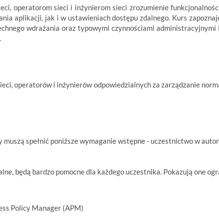
ci, operatorom sieci i inżynierom sieci zrozumienie funkcjonalnoś
ia aplikacji, jak i w ustawieniach dostępu zdalnego. Kurs zapozna
echnego wdrażania oraz typowymi czynnościami administracyjnymi i
.
sieci, operatorów i inżynierów odpowiedzialnych za zarządzanie nor
icy muszą spełnić poniższe wymaganie wstępne - uczestnictwo w aut
lne, będą bardzo pomocne dla każdego uczestnika. Pokazują one ogran
ess Policy Manager (APM)