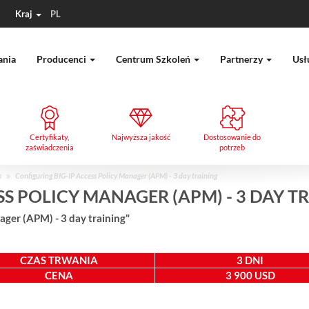
Kraj
PL
ania
Producenci
Centrum Szkoleń
Partnerzy
Usł
Certyfikaty,
Najwyższa jakość
Dostosowanie do
zaświadczenia
potrzeb
s
Configuring BIG-IP Access Policy Manager (APM) - 3 day training
SS POLICY MANAGER (APM) - 3 DAY T
ager (APM) - 3 day training"
CZAS TRWANIA
3 DNI
CENA
3 900 USD