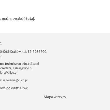
su można znaleźć
tutaj
.
o.
 30-063 Kraków, tel. 12-3783700,
98
moc techniczna:
info@clico.pl
przedażą:
sales@clico.pl
ders@clico.pl
ń:
szkolenia@clico.pl
owe do oddziałów
Mapa witryny