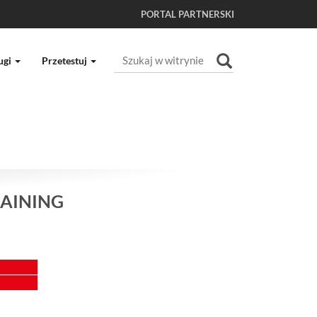
PORTAL PARTNERSKI
Szukaj
ugi
Przetestuj
Wyszukiwanie Zaawansowane...
RAINING