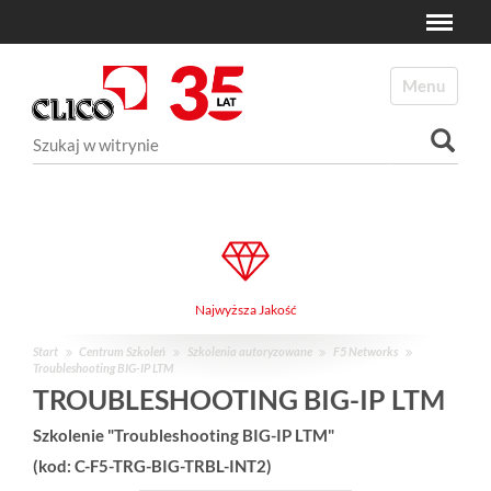
Toggle
N
a
Toggle navi
v
i
Szukaj
g
a
Wyszukiwanie Zaawansowane...
t
i
o
n
Najwyższa Jakość
Start
Centrum Szkoleń
Szkolenia autoryzowane
F5 Networks
Troubleshooting BIG-IP LTM
TROUBLESHOOTING BIG-IP LTM
Szkolenie "Troubleshooting BIG-IP LTM"
(kod: C-F5-TRG-BIG-TRBL-INT2)