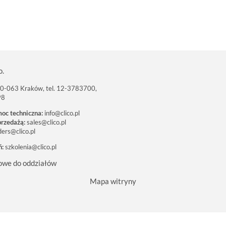
o.
 30-063 Kraków, tel. 12-3783700,
98
moc techniczna:
info@clico.pl
przedażą:
sales@clico.pl
ders@clico.pl
ń:
szkolenia@clico.pl
owe do oddziałów
Mapa witryny