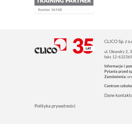
K
Rozmiar: 34.9 KB
l
i
k
n
i
j
a
CLICO Sp. z o.
b
y
ul. Oleandry 2,
z
faks 12-63236
o
b
Informacje i po
a
Pytania przed s
c
z
Zamówienia:
or
y
ć
Centrum szkole
o
b
Dane kontakt
r
a
Polityka prywatności
z
w
p
e
ł
n