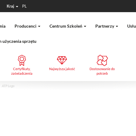
Kraj
PL
nia
Producenci
Centrum Szkoleń
Partnerzy
Usłu
 użyczenia sprzętu
Certyfikaty,
Najwyższa jakość
Dostosowanie do
zaświadczenia
potrzeb
ATP Logo