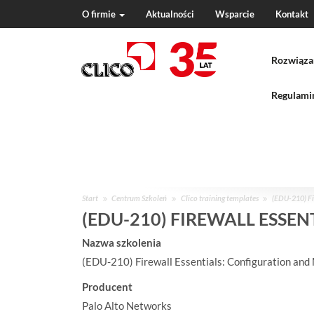
O firmie
Aktualności
Wsparcie
Kontakt
N
a
Rozwiąza
v
i
g
Regulamin
a
t
i
o
n
J
Start
Centrum Szkoleń
Clico training templates
(EDU-210) Fi
e
(EDU-210) FIREWALL ESSE
s
Nazwa szkolenia
t
e
(EDU-210) Firewall Essentials: Configuration a
ś
Producent
w
:
Palo Alto Networks