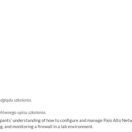
odglądu szkolenia.
głównego opisu szkolenia.
ipants’ understanding of how to configure and manage Palo Alto Net
, and monitoring a firewall in a lab environment.