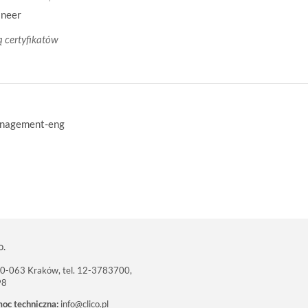
ineer
ą certyfikatów
management-eng
o.
 30-063 Kraków, tel. 12-3783700,
98
moc techniczna:
info@clico.pl