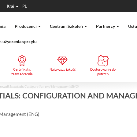
Kraj
PL
nia
Producenci
Centrum Szkoleń
Partnerzy
Usłu
 użyczenia sprzętu
Certyfikaty,
Najwyższa jakość
Dostosowanie do
zaświadczenia
potrzeb
rewall Essentials: Configuration and Management (ENG)
NTIALS: CONFIGURATION AND MANAG
nd Management (ENG)