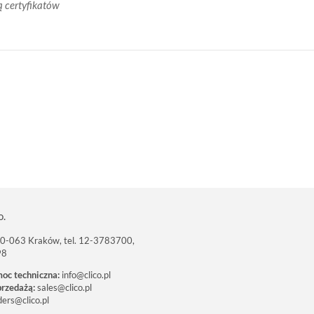
ą certyfikatów
o.
 30-063 Kraków, tel. 12-3783700,
98
moc techniczna:
info@clico.pl
przedażą:
sales@clico.pl
ders@clico.pl