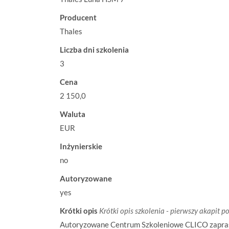
Producent
Thales
Liczba dni szkolenia
3
Cena
2 150,0
Waluta
EUR
Inżynierskie
no
Autoryzowane
yes
Krótki opis
Krótki opis szkolenia - pierwszy akapit p
Autoryzowane Centrum Szkoleniowe CLICO zaprasza