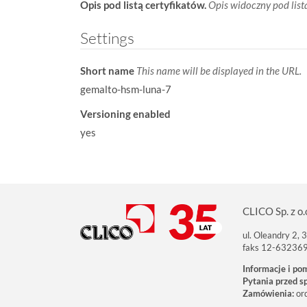
Opis pod listą certyfikatów.
Opis widoczny pod list
Settings
Short name
This name will be displayed in the URL.
gemalto-hsm-luna-7
Versioning enabled
yes
CLICO Sp. z o.
ul. Oleandry 2,
faks 12-63236
Informacje i po
Pytania przed s
Zamówienia:
or