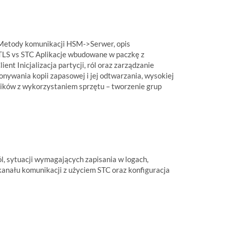
a Metody komunikacji HSM->Serwer, opis
TLS vs STC Aplikacje wbudowane w paczkę z
t Inicjalizacja partycji, ról oraz zarządzanie
ywania kopii zapasowej i jej odtwarzania, wysokiej
tników z wykorzystaniem sprzętu – tworzenie grup
l, sytuacji wymagających zapisania w logach,
anału komunikacji z użyciem STC oraz konfiguracja