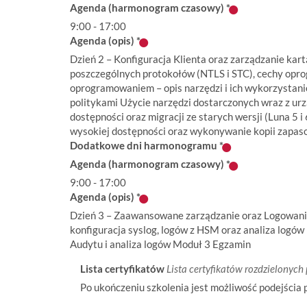
Agenda (harmonogram czasowy)
*
9:00 - 17:00
Agenda (opis)
*
Dzień 2 – Konfiguracja Klienta oraz zarządzanie kar
poszczególnych protokołów (NTLS i STC), cechy opr
oprogramowaniem – opis narzędzi i ich wykorzystanie
politykami Użycie narzędzi dostarczonych wraz z ur
dostępności oraz migracji ze starych wersji (Luna 5
wysokiej dostępności oraz wykonywanie kopii zapa
Dodatkowe dni harmonogramu
*
Agenda (harmonogram czasowy)
*
9:00 - 17:00
Agenda (opis)
*
Dzień 3 – Zaawansowane zarządzanie oraz Logowanie 
konfiguracja syslog, logów z HSM oraz analiza logó
Audytu i analiza logów Moduł 3 Egzamin
Lista certyfikatów
Lista certyfikatów rozdzielonych p
Po ukończeniu szkolenia jest możliwość podejścia 