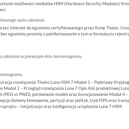
zystanie możliwości modułów HSM (Hardware Security Modules) firmy
eci.
głównego opisu szkolenia.
 przez Internet do egzaminu certyfikowanego przez firmę Thales. Ce
bez egzaminu prosimy o poinformowanie o tym w formularzu rejestrac
y szkolenia w pierwszym dniu harmonogramu.
armonogramu.
guracja rozwiązania Thales Luna HSM 7 Moduł 1 – Podstawy Krypto
ie Moduł 2 – Przegląd rozwiązania Luna 7 Opis linii produktowej Lu
 (PED vs PWD), porównanie modeli oraz licencjonowanie Moduł 4 – 
cepcja domeny klonowania, partycji oraz polityk, tryb FIPS oraz trans
sprzętu – inicjalizacja oraz konfiguracja urządzenia Luna 7 HSM