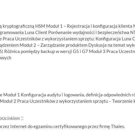
tą kryptograficzną HSM Moduł 1 – Rejestracja i konfiguracja klient
ogramowania Luna Client Porównanie wydajności i bezpieczeństwa N
 Praca Uczestników z wykorzystaniem sprzętu: Konfiguracja Luna Clien
ządzeniem Moduł 2 – Zarządzanie produktem Dyskusja na temat wykon
 i 6) Różnica pomiędzy backup w wersji G5 i G7 Moduł 3 Praca Uczes
sowych
Moduł 1 Konfiguracja audytu i logowania, definicja odpowiednich ró
w Moduł 2 Praca Uczestników z wykorzystaniem sprzętu – Tworzenie k
rzcinkiem ','.
przez Internet do egzaminu certyfikowanego przez firmę Thales.