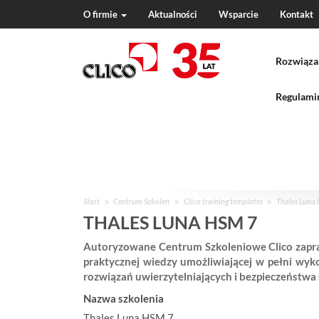
O firmie
Aktualności
Wsparcie
Kontakt
N
a
Rozwiąza
v
i
g
Regulamin
a
t
i
o
n
J
Start
Centrum Szkoleń
Clico training templates
Thales Luna
e
THALES LUNA HSM 7
s
Autoryzowane Centrum Szkoleniowe Clico zapras
t
praktycznej wiedzy umożliwiającej w pełni wyk
e
rozwiązań uwierzytelniających i bezpieczeństwa s
ś
w
Nazwa szkolenia
:
Thales Luna HSM 7