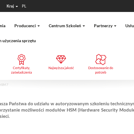
Kraj
PL
nia
Producenci
Centrum Szkoleń
Partnerzy
Usłu
 użyczenia sprzętu
Certyfikaty,
Najwyższa jakość
Dostosowanie do
zaświadczenia
potrzeb
 HSM 7
za Państwa do udziału w autoryzowanym szkoleniu technicznym, 
orzystanie możliwości modułów HSM (Hardware Security Modules
ieci.